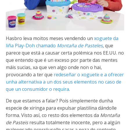
Hasbro leva moitos meses vendendo un
xoguete da
liña Play-Doh chamado
Montaña de Pasteles
, que
parece que está a causar certa polémica nos EE.UU. no
que entendo que é un exceso por parte das mentes
máis sucias, xa que ven algo onde non o hai,
provocando a ter que
redeseñar o xoguete e a ofrecer
unha alternativa a un dos seus elementos no caso de
que un consumidor o requira
.
De que estamos a falar? Pois simplemente dunha
especie de xiringa para expulsar plastilina dándolle
forma. Visto así, co resto dos elementos da
Montaña
de Pasteis
resulta totalmente inocente, pero a algún
malpensado ocorréuselle sacar a peza de contexto,