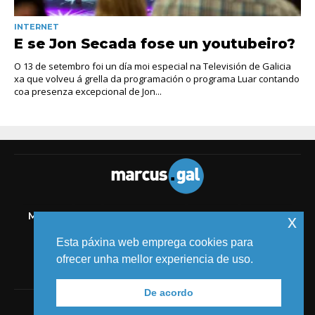
INTERNET
E se Jon Secada fose un youtubeiro?
O 13 de setembro foi un día moi especial na Televisión de Galicia
xa que volveu á grella da programación o programa Luar contando
coa presenza excepcional de Jon...
MELIDE
TIC
AUDIOVISUAL
COMICS
MEDIOS
x
EVENTOS
Esta páxina web emprega cookies para
ofrecer unha mellor experiencia de uso.
De acordo
© 2018 MARCUS FERNÁNDEZ