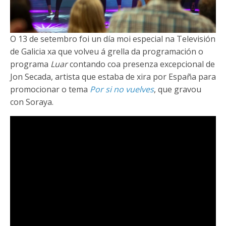
O 13 de setembro foi un día moi especial na Televisión
de Galicia xa que volveu á grella da programación o
programa
Luar
contando coa presenza excepcional de
Jon Secada, artista que estaba de xira por España para
promocionar o tema
Por si no vuelves
, que gravou
con Soraya.