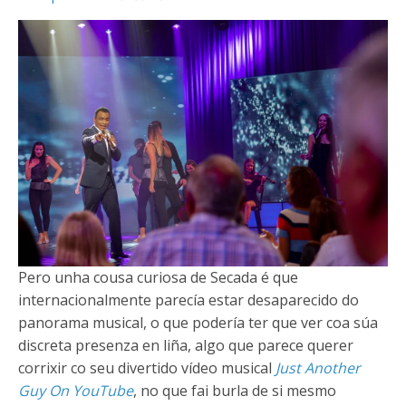
Pero unha cousa curiosa de Secada é que
internacionalmente parecía estar desaparecido do
panorama musical, o que podería ter que ver coa súa
discreta presenza en liña, algo que parece querer
corrixir co seu divertido vídeo musical
Just Another
Guy On YouTube
, no que fai burla de si mesmo