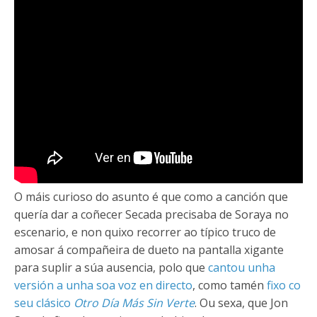
O máis curioso do asunto é que como a canción que
quería dar a coñecer Secada precisaba de Soraya no
escenario, e non quixo recorrer ao típico truco de
amosar á compañeira de dueto na pantalla xigante
para suplir a súa ausencia, polo que
cantou unha
versión a unha soa voz en directo
, como tamén
fixo co
seu clásico
Otro Día Más Sin Verte
. Ou sexa, que Jon