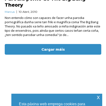
Theory
Marcus
10 Abril, 2010
Non entendo cómo son capaces de facer unha parodia
pornográfica dunha serie tan friki e magnífica coma The Big Bang
Theory. No pasado xa teño amosado a miña indignación ante este
tipo de enxendros, pois aínda que certos casos teñan certa coña,
¿ten sentido parodiar unha comedia? (e de...
Cargar máis
x
Esta páxina web emprega cookies para