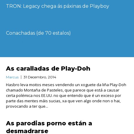
TRON: Legacy chega ás páxinas de Playboy
LER MÁIS
Conachadas (de 70 estalos)
LER MÁIS
As caralladas de Play-Doh
Marcus
31 Decembro, 2014
Hasbro leva moitos meses vendendo un xoguete da liña Play-Doh
chamado Montaña de Pasteles, que parece que está a causar
certa polémica nos EE.UU. no que entendo que é un exceso por
parte das mentes máis sucias, xa que ven algo onde non o hai,
provocando a ter que...
As parodias porno están a
desmadrarse