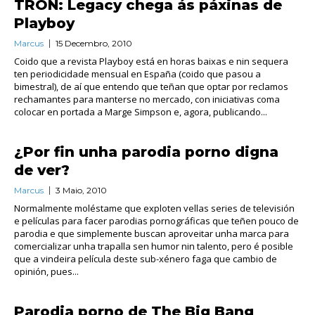
TRON: Legacy chega ás páxinas de
Playboy
Marcus
15 Decembro, 2010
Coido que a revista Playboy está en horas baixas e nin sequera
ten periodicidade mensual en España (coido que pasou a
bimestral), de aí que entendo que teñan que optar por reclamos
rechamantes para manterse no mercado, con iniciativas coma
colocar en portada a Marge Simpson e, agora, publicando...
¿Por fin unha parodia porno digna
de ver?
Marcus
3 Maio, 2010
Normalmente moléstame que exploten vellas series de televisión
e películas para facer parodias pornográficas que teñen pouco de
parodia e que simplemente buscan aproveitar unha marca para
comercializar unha trapalla sen humor nin talento, pero é posible
que a vindeira película deste sub-xénero faga que cambio de
opinión, pues...
Parodia porno de The Big Bang