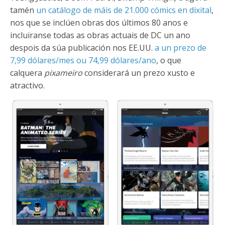
tamén
un catálogo de máis de 21.000 cómics en dixital
,
nos que se inclúen obras dos últimos 80 anos e
incluiranse todas as obras actuais de DC un ano
despois da súa publicación nos EE.UU.
a un prezo de
7,99 dólares/mes ou 74,99 dólares/ano
, o que
calquera
pixameiro
considerará un prezo xusto e
atractivo.