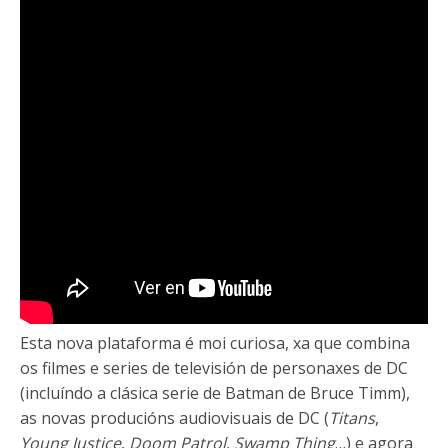
Esta nova plataforma é moi curiosa, xa que combina
os filmes e series de televisión de personaxes de DC
(incluíndo a clásica serie de Batman de Bruce Timm),
as novas producións audiovisuais de DC (
Titans
,
Young Justice
,
Doom Patrol
,
Swamp Thing
…) e agora