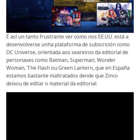
É así un tanto frustrante ver como nos EE.UU. está a
desenvolverse unha plataforma de subscrición como
DC Universe, orientada aos seareiros da editorial de
personaxes como Batman, Superman, Wonder
Woman, The Flash ou Green Lantern, que en España
estamos bastante maltratados dende que Zinco
deixou de editar o material da editorial.