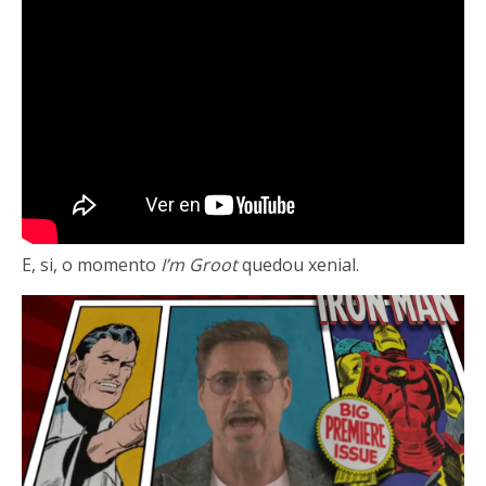
E, si, o momento
I’m Groot
quedou xenial.