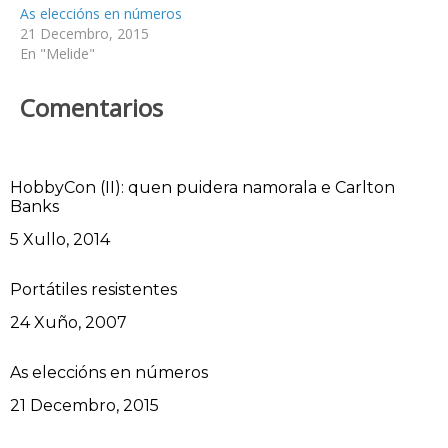
As eleccións en números
21 Decembro, 2015
En "Melide"
Comentarios
HobbyCon (II): quen puidera namorala e Carlton
Banks
Data
5 Xullo, 2014
Portátiles resistentes
Data
24 Xuño, 2007
As eleccións en números
Data
21 Decembro, 2015