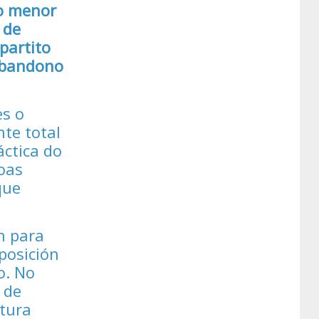
no menor
 de
partito
 abandono
es o
te total
áctica do
oas
que
n para
posición
o. No
 de
tura