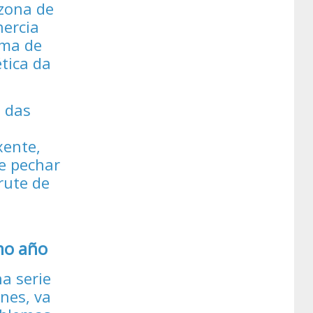
 zona de
nercia
ema de
tica da
a das
xente,
e pechar
rute de
imo año
na serie
ones, va