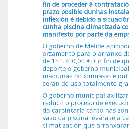
fin de proceder á contratac
prazo posible dunhas instal
inflexión é debido a situaci
cunha piscina climatizada c
manifesto por parte da empr
O goberno de Melide aprobo
orzamento para o arranxo da
de 151.700,00 €. Co fin de q
deporte o goberno municipal 
máquinas do ximnasio e outr
serán de uso totalmente grat
O goberno municipal axiliza
reducir o proceso de execuci
da carpintaría tanto nas zo
vaso da piscina levárase a c
climatización que arranxará