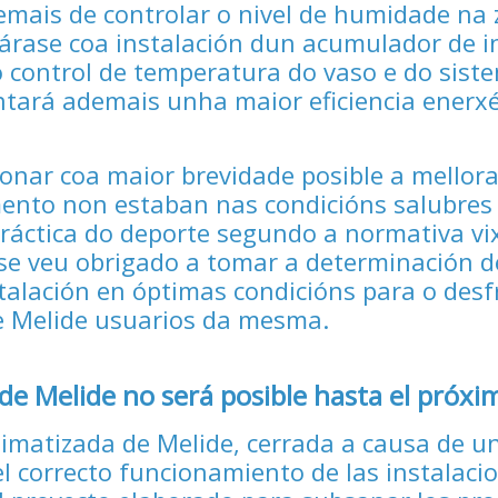
emais de controlar o nivel de humidade na
rase coa instalación dun acumulador de i
 o control de temperatura do vaso e do sist
tará ademais unha maior eficiencia enerxé
onar coa maior brevidade posible a mellor
ento non estaban nas condicións salubres
ráctica do deporte segundo a normativa vi
 se veu obrigado a tomar a determinación d
nstalación en óptimas condicións para o desf
de Melide usuarios da mesma.
 de Melide no será posible hasta el próx
climatizada de Melide, cerrada a causa de u
el correcto funcionamiento de las instalaci