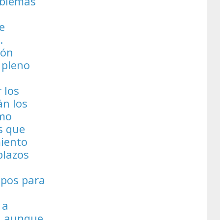
oblemas
a
e
.
ión
 pleno
 los
án los
smo
s que
miento
plazos
mpos para
 a
o, aunque