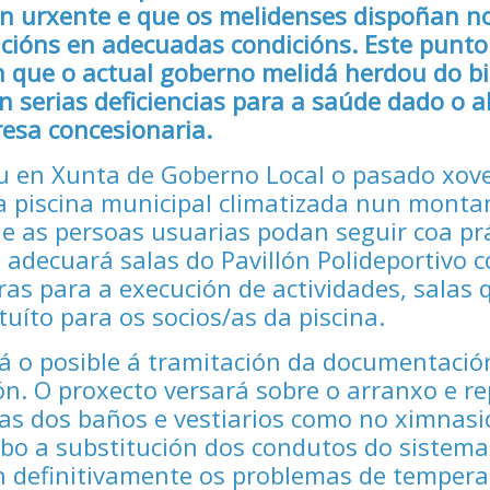
ión urxente e que os melidenses dispoñan 
acións en adecuadas condicións. Este punto
ón que o actual goberno melidá herdou do bi
on serias deficiencias para a saúde dado o
esa concesionaria.
u en Xunta de Goberno Local o pasado xov
 piscina municipal climatizada nun montan
ue as persoas usuarias podan seguir coa pr
adecuará salas do Pavillón Polideportivo c
as para a execución de actividades, salas 
uíto para os socios/as da piscina.
rá o posible á tramitación da documentació
ón. O proxecto versará sobre o arranxo e re
nas dos baños e vestiarios como no ximnasi
abo a substitución dos condutos do sistema
n definitivamente os problemas de tempera