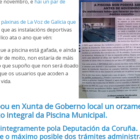
de novembro, e
hai un par de
páxinas de La Voz de Galicia que
 que as instalacións deportivas
ico ata o ano que vén:
ue a piscina está gafada, e aínda
ir de moito, non estaría de máis
(o que supoño que non será doado
 que os usuarios que acoden a
vida.
bou en Xunta de Goberno local un orzam
 integral da Piscina Municipal.
o integramente pola Deputación da Coruña.
se o máximo posible dos trámites administr