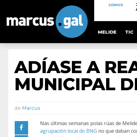
COMICS
MELIDE
TIC
ADÍASE A RE
MUNICIPAL D
de
Marcus
Nas últimas semanas polas rúas de Melide 
agrupación local do BNG
no que daban con