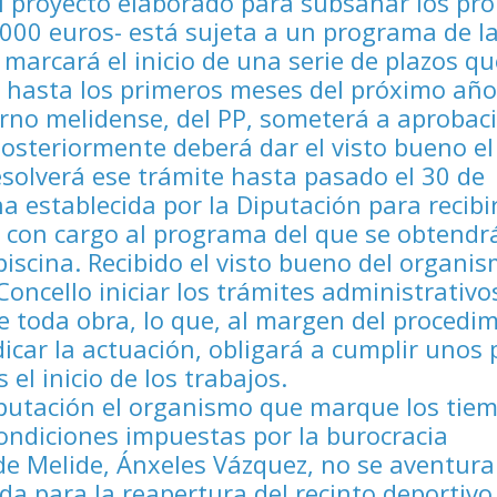
el proyecto elaborado para subsanar los pr
.000 euros- está sujeta a un programa de l
marcará el inicio de una serie de plazos qu
a hasta los primeros meses del próximo año
rno melidense, del PP, someterá a aprobac
 posteriormente deberá dar el visto bueno el
resolverá ese trámite hasta pasado el 30 de
ha establecida por la Diputación para recibir
n con cargo al programa del que se obtendr
piscina. Recibido el visto bueno del organi
Concello iniciar los trámites administrativo
e toda obra, lo que, al margen del procedi
dicar la actuación, obligará a cumplir unos 
el inicio de los trabajos.
iputación el organismo que marque los tie
 condiciones impuestas por la burocracia
 de Melide, Ánxeles Vázquez, no se aventura
a para la reapertura del recinto deportiv