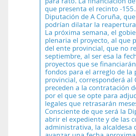
para rato. La financiación d
que presenta el recinto -155
Diputación de A Coruña, que 
podrían dilatar la reapertur
La próxima semana, el gobie
plenaria el proyecto, al que
del ente provincial, que no 
septiembre, al ser esa la fec
proyectos que se financiará
fondos para el arreglo de la 
provincial, corresponderá al 
preceden a la contratación d
por el que se opte para adju
legales que retrasarán meses 
Consciente de que será la D
abrir el expediente y de las
administrativa, la alcaldesa
avanzar una fecha aproximad