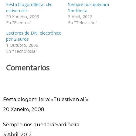
Festa blogomilleira: «Eu
Sempre nos quedará
estiven alí»
Sardiñeira
20 Xaneiro, 2008
3 Abril, 2012
En "Eventos"
En "Televisión"
Lectores de DNI electrónico
por 2 euros
1 Outubro, 2009
En "Tecnoloxía"
Comentarios
Festa blogomilleira: «Eu estiven alí»
Data
20 Xaneiro, 2008
Sempre nos quedará Sardiñeira
Data
3 Abril, 2012