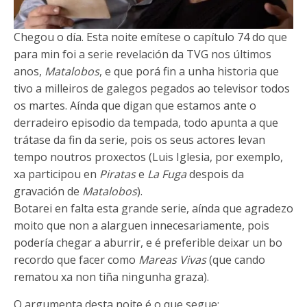
Chegou o día. Esta noite emítese o capítulo 74 do que
para min foi a serie revelación da TVG nos últimos
anos,
Matalobos
, e que porá fin a unha historia que
tivo a milleiros de galegos pegados ao televisor todos
os martes. Aínda que digan que estamos ante o
derradeiro episodio da tempada, todo apunta a que
trátase da fin da serie, pois os seus actores levan
tempo noutros proxectos (Luis Iglesia, por exemplo,
xa participou en
Piratas
e
La Fuga
despois da
gravación de
Matalobos
).
Botarei en falta esta grande serie, aínda que agradezo
moito que non a alarguen innecesariamente, pois
podería chegar a aburrir, e é preferible deixar un bo
recordo que facer como
Mareas Vivas
(que cando
rematou xa non tiña ningunha graza).
O argumenta desta noite é o que segue: