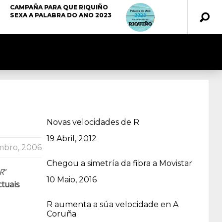
CAMPAÑA PARA QUE RIQUIÑO
SEXA A PALABRA DO ANO 2023
Novas velocidades de R
Data
19 Abril, 2012
mbro, 2006
Chegou a simetría da fibra a Movistar
R
”
Data
10 Maio, 2016
ctuais
R aumenta a súa velocidade en A
Coruña