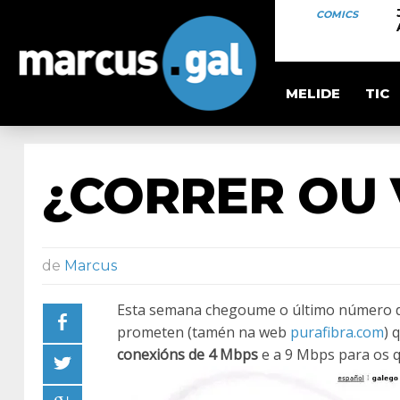
COMICS
MELIDE
TIC
¿CORRER OU
de
Marcus
Esta semana chegoume o último número da 
prometen (tamén na web
purafibra.com
) 
conexións de 4 Mbps
e a 9 Mbps para os 