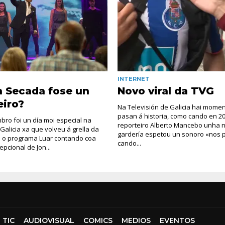
INTERNET
n Secada fose un
Novo viral da TVG
eiro?
Na Televisión de Galicia hai mome
pasan á historia, como cando en 2
bro foi un día moi especial na
reporteiro Alberto Mancebo unha
 Galicia xa que volveu á grella da
gardería espetou un sonoro «nos 
 o programa Luar contando coa
cando...
pcional de Jon...
TIC
AUDIOVISUAL
COMICS
MEDIOS
EVENTOS