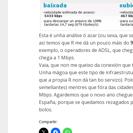
Esta é unha análise ó azar (ou sexa, que
así temos que R me dá un pouco máis do
9
exemplo, o operadores de ADSL, que che
chega a 1 Mbps.
Vaia, que non me queixo da conexión que t
Unha mágoa que este tipo de infraestrutu
que a propia R non dá tan bo servizo). Po
semellantes) mentres que fóra das cidade
Mbps. Agardemos que o novo ano cheguen m
España, porque se quedamos rezagados per
bolos.
Compartir: