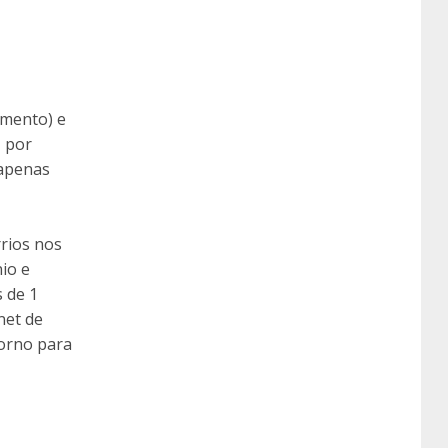
omento) e
, por
 apenas
rios nos
io e
 de 1
net de
forno para