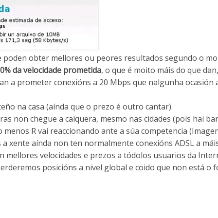
 se poden obter mellores ou peores resultados segundo o m
0% da velocidade prometida
, o que é moito máis do que dan
gan a prometer conexións a 20 Mbps que nalgunha ocasión
eño na casa (aínda que o prezo é outro cantar).
ras non chegue a calquera, mesmo nas cidades (pois hai bar
lo menos R vai reaccionando ante a súa competencia (Imagen
s a xente aínda non ten normalmente conexións ADSL a máis
ellores velocidades e prezos a tódolos usuarios da Inter
deremos posicións a nivel global e coido que non está o 