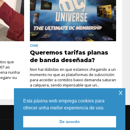
CINE
Queremos tarifas planas
de banda deseñada?
ntos que
007 ao
Non hai dúbidas en que estamos chegando a un
 nena nunha
momento no que as plataformas de subscrición
pegan» ou
para acceder a contidos baixo demanda saturan
a calquera, sendo impensable que un...
x
Esta páxina web emprega cookies para
ofrecer unha mellor experiencia de uso.
De acordo