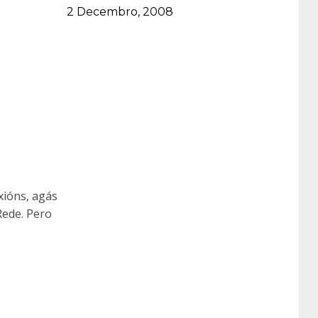
Data
2 Decembro, 2008
xións, agás
Rede. Pero