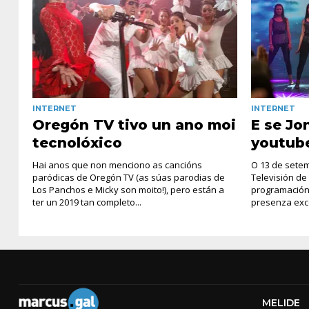
INTERNET
INTERNET
Oregón TV tivo un ano moi
E se Jo
tecnolóxico
youtub
Hai anos que non menciono as cancións
O 13 de setem
paródicas de Oregón TV (as súas parodias de
Televisión de
Los Panchos e Micky son moito!), pero están a
programación
ter un 2019 tan completo...
presenza exce
MELIDE