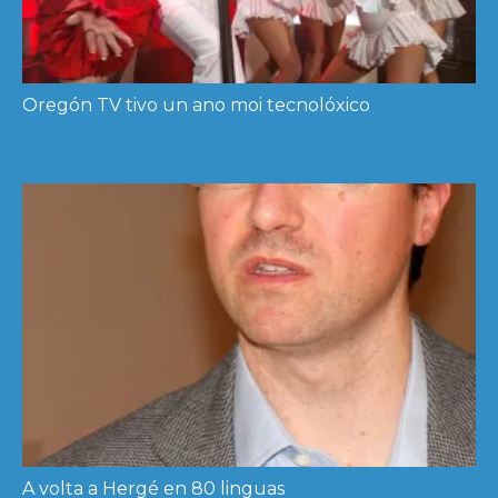
Oregón TV tivo un ano moi tecnolóxico
LER MÁIS
A volta a Hergé en 80 linguas