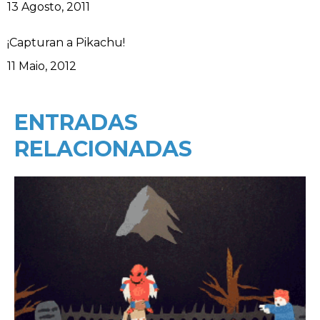
Data
13 Agosto, 2011
¡Capturan a Pikachu!
Data
11 Maio, 2012
ENTRADAS
RELACIONADAS