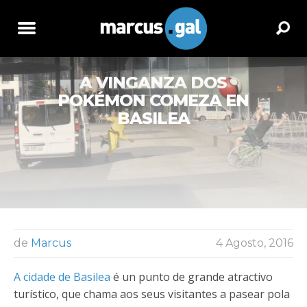
A VINGANZA DOS
POKÉMON COMEZA EN
BASILEA
de
Marcus
4 Agosto, 2016
A cidade de Basilea
é un punto de grande atractivo
turístico, que chama aos seus visitantes a pasear pola