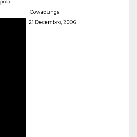
 pola
¡Cowabunga!
Data
21 Decembro, 2006