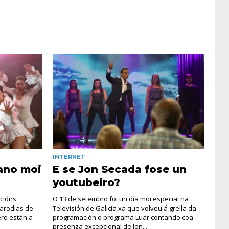
INTERNET
ano moi
E se Jon Secada fose un
youtubeiro?
cións
O 13 de setembro foi un día moi especial na
arodias de
Televisión de Galicia xa que volveu á grella da
ero están a
programación o programa Luar contando coa
presenza excepcional de Jon...