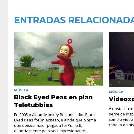
ENTRADAS RELACIONAD
MÚSICA
MÚSICA
Black Eyed Peas en plan
Videox
Teletubbies
A nostalxia t
serve de insp
En 2005 o álbum Monkey Business dos Black
como o vídeo 
Eyed Peas foi un exitazo, e aínda que o tema
repaso da hist
que deixou maior pegada foi Pump It,
especialmente polo seu impresionante...