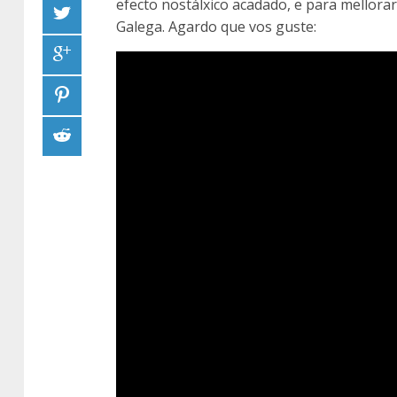
efecto nostálxico acadado, e para mellorar
Galega. Agardo que vos guste: