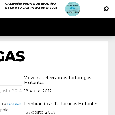
CAMPAÑA PARA QUE RIQUIÑO
SEXA A PALABRA DO ANO 2023
GAS
Volven á televisión as Tartarugas
Mutantes
gosto, 2014
Data
18 Xullo, 2012
an a
recrear
Lembrando ás Tartarugas Mutantes
 polo
Data
16 Agosto, 2007