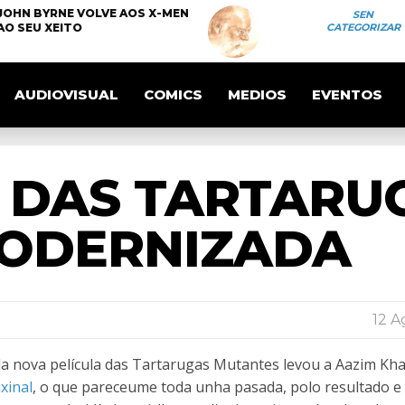
JOHN BYRNE VOLVE AOS X-MEN
SEN
AO SEU XEITO
CATEGORIZAR
AUDIOVISUAL
COMICS
MEDIOS
EVENTOS
 DAS TARTARU
ODERNIZADA
12 A
da nova película das Tartarugas Mutantes levou a Aazim Kh
xinal
, o que pareceume toda unha pasada, polo resultado e