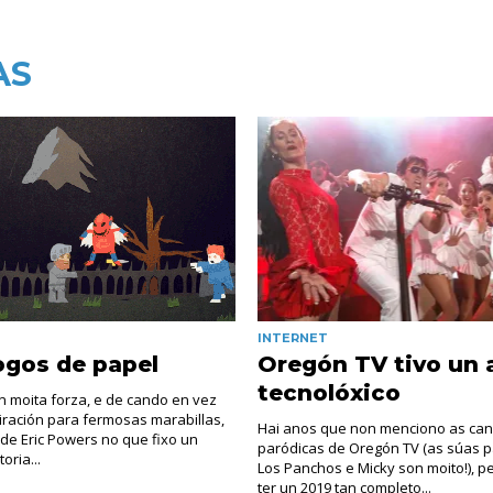
AS
INTERNET
ogos de papel
Oregón TV tivo un 
tecnolóxico
en moita forza, e de cando en vez
iración para fermosas marabillas,
Hai anos que non menciono as can
de Eric Powers no que fixo un
paródicas de Oregón TV (as súas p
oria...
Los Panchos e Micky son moito!), p
ter un 2019 tan completo...