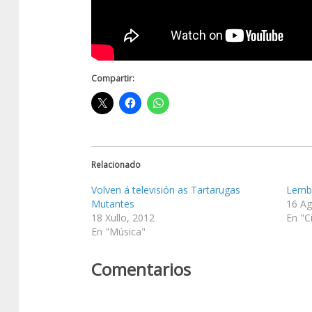
Compartir:
Relacionado
Volven á televisión as Tartarugas
Lembr
Mutantes
16 Ag
18 Xullo, 2012
En "C
En "Música"
Comentarios