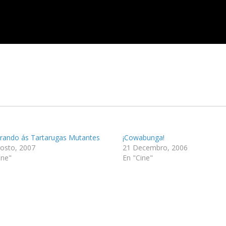
ando ás Tartarugas Mutantes
¡Cowabunga!
osto, 2007
21 Decembro, 2006
ine"
En "Cine"