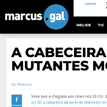
COMICS
MELIDE
TIC
A CABECEIRA
MUTANTES M
de
Marcus
Vese que a chegada aos cines nos EE.UU. 
en 3D a cabeceira da serie de televisión ori