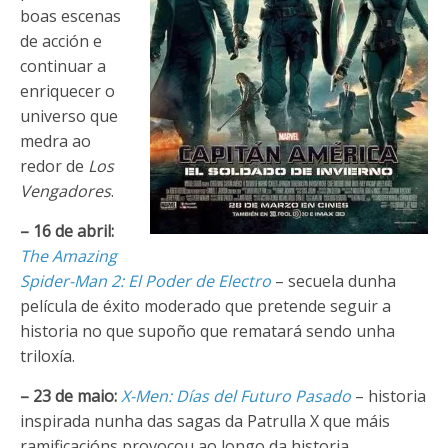
boas escenas
de acción e
continuar a
enriquecer o
universo que
medra ao
redor de
Los
Vengadores
.
– 16 de abril:
The Amazing
Spider-Man 2: El Poder de Electro
– secuela dunha
película de éxito moderado que pretende seguir a
historia no que supoño que rematará sendo unha
triloxía.
– 23 de maio:
X-Men: Días del Futuro Pasado
– historia
inspirada nunha das sagas da Patrulla X que máis
ramificacións provocou ao longo da historia.