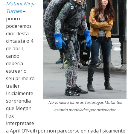
Mutant Ninja
Turtles
–
pouco
poderemos
dicir desta
cinta ata o 4
de abril,
cando
debería
estrear o
seu primeiro
trailer.
Inicialmente
sorprendía
No vindeiro filme as Tartarugas Mutantes
que Megan
estarán modeladas por ordenador
Fox
interpretase
a April O’Neil (por non parecerse en nada fisicamente