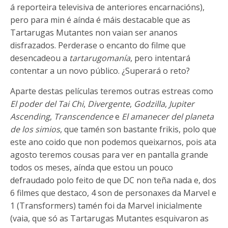
á reporteira televisiva de anteriores encarnacións),
pero para min é aínda é máis destacable que as
Tartarugas Mutantes non vaian ser ananos
disfrazados. Perderase o encanto do filme que
desencadeou a
tartarugomanía
, pero intentará
contentar a un novo público. ¿Superará o reto?
Aparte destas películas teremos outras estreas como
El poder del Tai Chi
,
Divergente
,
Godzilla
,
Jupiter
Ascending
,
Transcendence
e
El amanecer del planeta
de los simios
, que tamén son bastante frikis, polo que
este ano coido que non podemos queixarnos, pois ata
agosto teremos cousas para ver en pantalla grande
todos os meses, aínda que estou un pouco
defraudado polo feito de que DC non teña nada e, dos
6 filmes que destaco, 4 son de personaxes da Marvel e
1 (Transformers) tamén foi da Marvel inicialmente
(vaia, que só as Tartarugas Mutantes esquivaron as