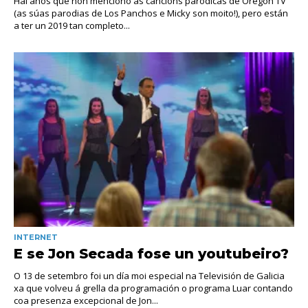
Hai anos que non menciono as cancións paródicas de Oregón TV
(as súas parodias de Los Panchos e Micky son moito!), pero están
a ter un 2019 tan completo...
INTERNET
E se Jon Secada fose un youtubeiro?
O 13 de setembro foi un día moi especial na Televisión de Galicia
xa que volveu á grella da programación o programa Luar contando
coa presenza excepcional de Jon...