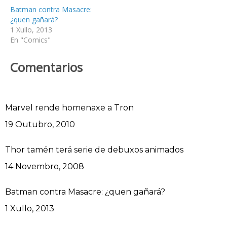
Batman contra Masacre:
¿quen gañará?
1 Xullo, 2013
En "Comics"
Comentarios
Marvel rende homenaxe a Tron
Data
19 Outubro, 2010
Thor tamén terá serie de debuxos animados
Data
14 Novembro, 2008
Batman contra Masacre: ¿quen gañará?
Data
1 Xullo, 2013