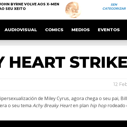
JOHN BYRNE VOLVE AOS X-MEN
SEN
AO SEU XEITO
CATEGORIZAR
AUDIOVISUAL
COMICS
MEDIOS
EVENTOS
 HEART STRIK
12 Feb
persexualización de Miley Cyrus, agora chega o seu pai, Bil
pera o seu tema
Achy Breaky Heart
en plan
hip hop
rodeado 