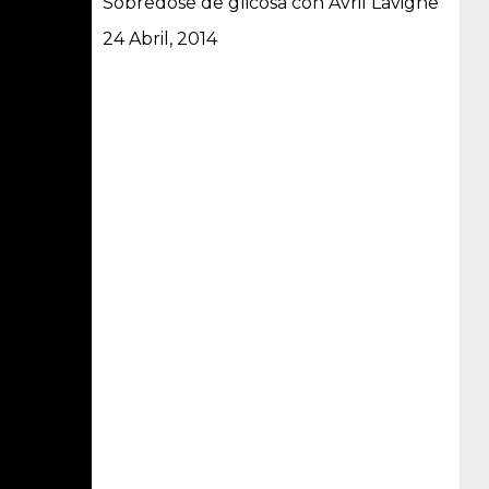
Sobredose de glicosa con Avril Lavigne
Data
24 Abril, 2014