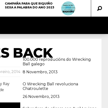
CAMPAÑA PARA QUE RIQUIÑO
SEXA A PALABRA DO ANO 2023
ES BACK
100.000 reproducións do Wrecking
Ball galego
reiro, 2014
Data
8 Novembro, 2013
ly Ray
O Wrecking Ball revoluciona
Chatroulette
de
Data
26 Novembro, 2013