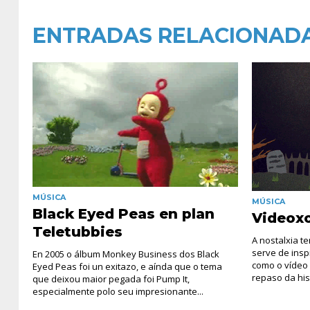
ENTRADAS RELACIONAD
MÚSICA
MÚSICA
Black Eyed Peas en plan
Videox
Teletubbies
A nostalxia t
serve de insp
En 2005 o álbum Monkey Business dos Black
como o vídeo 
Eyed Peas foi un exitazo, e aínda que o tema
repaso da hist
que deixou maior pegada foi Pump It,
especialmente polo seu impresionante...