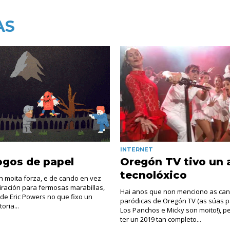
AS
INTERNET
ogos de papel
Oregón TV tivo un 
tecnolóxico
en moita forza, e de cando en vez
iración para fermosas marabillas,
Hai anos que non menciono as can
de Eric Powers no que fixo un
paródicas de Oregón TV (as súas p
oria...
Los Panchos e Micky son moito!), p
ter un 2019 tan completo...