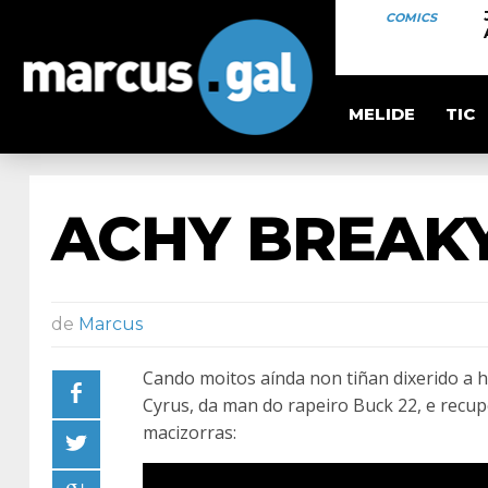
COMICS
MELIDE
TIC
ACHY BREAKY
de
Marcus
Cando moitos aínda non tiñan dixerido a hi
Cyrus, da man do rapeiro Buck 22, e recu
macizorras: