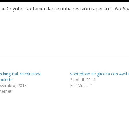
que Coyote Dax tamén lance unha revisión rapeira do
No Ro
cking Ball revoluciona
Sobredose de glicosa con Avril
oulette
24 Abril, 2014
ovembro, 2013
En "Música"
nternet"