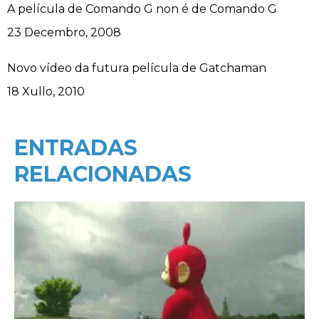
A película de Comando G non é de Comando G
Data
23 Decembro, 2008
Novo vídeo da futura película de Gatchaman
Data
18 Xullo, 2010
ENTRADAS
RELACIONADAS