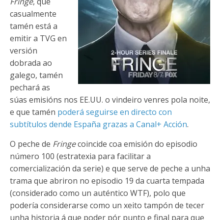
Fringe
, que
casualmente
tamén está a
emitir a TVG en
versión
dobrada ao
galego, tamén
pechará as
súas emisións nos EE.UU. o vindeiro venres pola noite,
e que tamén
poderá seguirse en directo con
subtítulos dende España grazas a Canal+ Acción
.
O peche de
Fringe
coincide coa emisión do episodio
número 100 (estratexia para facilitar a
comercialización da serie) e que serve de peche a unha
trama que abriron no episodio 19 da cuarta tempada
(considerado como un auténtico WTF), polo que
podería considerarse como un xeito tampón de tecer
unha historia á que poder pór punto e final para que