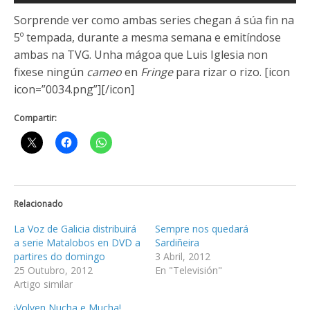
Sorprende ver como ambas series chegan á súa fin na
5º tempada, durante a mesma semana e emitíndose
ambas na TVG. Unha mágoa que Luis Iglesia non
fixese ningún
cameo
en
Fringe
para rizar o rizo. [icon
icon=”0034.png”][/icon]
Compartir:
Relacionado
La Voz de Galicia distribuirá
Sempre nos quedará
a serie Matalobos en DVD a
Sardiñeira
partires do domingo
3 Abril, 2012
25 Outubro, 2012
En "Televisión"
Artigo similar
¡Volven Nucha e Mucha!