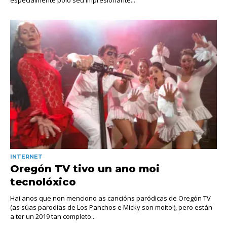
especialmente polo seu impresionante...
INTERNET
Oregón TV tivo un ano moi
tecnolóxico
Hai anos que non menciono as cancións paródicas de Oregón TV
(as súas parodias de Los Panchos e Micky son moito!), pero están
a ter un 2019 tan completo...