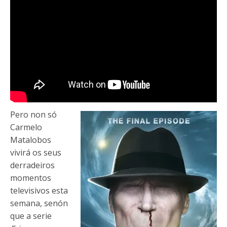
Pero non só
Carmelo
Matalobos
vivirá os seus
derradeiros
momentos
televisivos esta
semana, senón
que a serie