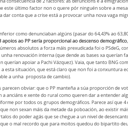
nha consecuencia de 2 factores: as defuncións e a emigració
que este último factor non o quere pór ninguén sobre a mesa
 a dar conta que a crise está a provocar unha nova vaga mig
n inferior como denunciaban algúns (pasar do 64,43% ao 63,8
93 apoios ao PP sería proporcional ao descenso demográfico
números absolutos a forza máis prexudicada foi o PSdeG, co
 unha renovación interna (que dende as bases xa querían fa
on querían apoiar a Pachi Vázquez). Vaia, que tanto BNG c
 a esta situación, que está claro que non foi a conxuntura 
rable a unha proposta de cambio).
s parecen obviar: que o PP manteña a súa proporción de vo
an a anciáns e xente do rural como queren dar a entender al
iforme por todos os grupos demográficos. Parece así que 4 
a que non sexan máis da metade da poboación, ao existir má
rtalos do poder agás que se chegue a un nivel de desencant
ue o mal recordo que para moitos quedou do bipartito deu