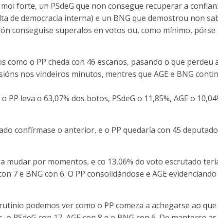
 moi forte, un PSdeG que non consegue recuperar a confian
alta de democracia interna) e un BNG que demostrou non sa
isión conseguise superalos en votos ou, como mínimo, pórse
s como o PP cheda con 46 escanos, pasando o que perdeu 
casións nos vindeiros minutos, mentres que AGE e BNG conti
 o PP leva o 63,07% dos botos, PSdeG o 11,85%, AGE o 10,0
do confírmase o anterior, e o PP quedaría con 45 deputado
á a mudar por momentos, e co 13,06% do voto escrutado ter
con 7 e BNG con 6. O PP consolidándose e AGE evidenciando
rutinio podemos ver como o PP comeza a achegarse ao que
os, o PSdeG con 17, AGE con 8 e o BNG con 6. De manterse as 