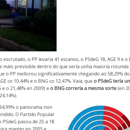
 escrutado, o PP levaría 41 escanos, o PSdeG 18, AGE 9 e o
máis previsible dentro do que sería unha maioría rotunda 
e o PP mellorou significativamente chegando ao 58,29% do
AGE co 10,44% e o BNG co 12,47%. Vaia, que
o PSdeG tería un
5 e o 21,48% en 2009) e
o BNG correría a mesma sorte
(en 2
24,14%).
o 84,99% o panorama non
endido. O Partido Popular
 o PSdeG pasou de 25 a 18
uira manter en 2005 e