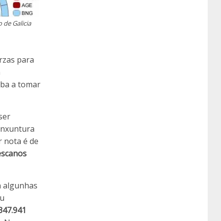
 de Galicia
orzas para
a
aba a tomar
ser
conxuntura
r nota é de
escanos
a algunhas
ou
347.941