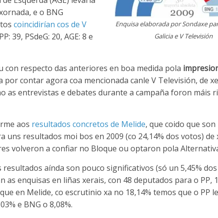
 de Esquerda (AGE) levaría
 xornada, e o BNG
atos
coincidirían cos de V
Enquisa elaborada por Sondaxe par
PP: 39, PSdeG: 20, AGE: 8 e
Galicia e V Televisión
 con respecto das anteriores en boa medida pola
impresio
a por contar agora coa mencionada canle V Televisión, de xe
o as entrevistas e debates durante a campaña foron máis r
arme aos
resultados concretos de Melide
, que coido que son
ra uns resultados moi bos en 2009 (co 24,14% dos votos) de 
res volveron a confiar no Bloque ou optaron pola Alternativ
esultados aínda son pouco significativos (só un 5,45% dos
n as enquisas en liñas xerais, con 48 deputados para o PP, 
que en Melide, co escrutinio xa no 18,14% temos que o PP l
,03% e BNG o 8,08%.