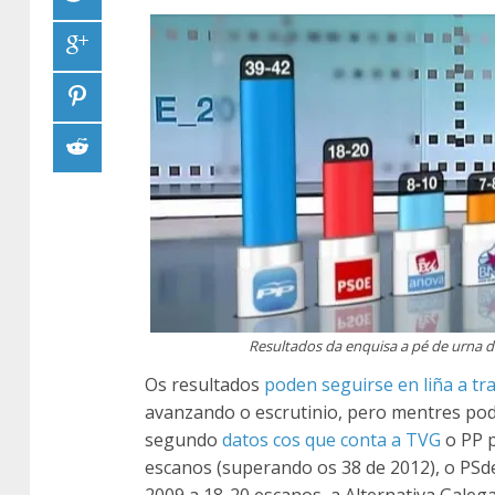
Resultados da enquisa a pé de urna d
Os resultados
poden seguirse en liña a tr
avanzando o escrutinio, pero mentres p
segundo
datos cos que conta a TVG
o PP p
escanos (superando os 38 de 2012), o PSd