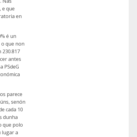
n. Nas
, e que
ratoria en
0% é un
, o que non
n 230.817
cer antes
oma PSdeG
económica
tos parece
gúns, senón
de cada 10
is dunha
o que polo
 lugar a