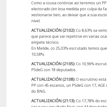
Como a cousa continúe así teremos un PP
electorado (en boa medida por culpa da f
xestionarse ben, ao deixar que a súa esc
nivel.
ACTUALIZACIÓN (21:02):
Co 8,63% xa vemo
que parece que vai repetirse en varias o
empete técnico.
En Melide, co 25,03% escrutado temos que
10,58%.
ACTUALIZACIÓN (21:05):
Co 10,96% escruta
PSdeG con 18 deputados.
ACTUALIZACIÓN (21:08):
O escrutinio est
PP con 45 escanos, un PSdeG con 17, AGE 
do BNG.
ACTUALIZACIÓN (21:13):
Co 17,78% do esc
ser o seu resultado final, con 44 deputad