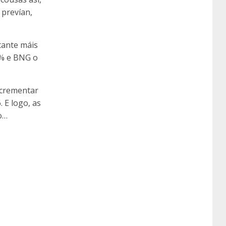
 prevían,
tante máis
3% e BNG o
incrementar
 E logo, as
o…