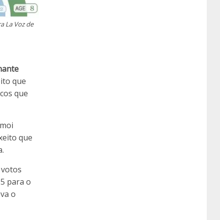
a La Voz de
nante
ito que
icos que
 moi
xeito que
a.
 votos
15 para o
eva o