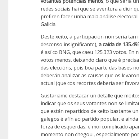
votantes potenciais menos
, o que sería u
redes sociais hai que se aventura a dicir 
prefiren facer unha mala análise electoral
Galicia.
Deste xeito, a participación non sería ta
descenso insignificante),
a caída de 135.4
é así co BNG, que caeu 125.323 votos. En 
votos menos, deixando claro que é precisa
das eleccións, pois boa parte das bases n
deberán analizar as causas que os levaron
actual (que cos recortes debería ser favo
Gustaríame destacar un detalle que moito
indicar que os seus votantes non se limit
que están repartidos de xeito bastante un
galegos é afín ao partido popular, e aínd
forza de esquerdas, é moi complicado apa
momento non chegou , especialmente porq