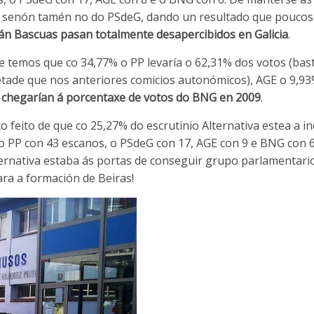
, senón tamén no do PSdeG, dando un resultado que poucos
n Bascuas pasan totalmente desapercibidos en Galicia
.
 temos que co 34,77% o PP levaría o 62,31% dos votos (bas
etade que nos anteriores comicios autonómicos), AGE o 9,9
 chegarían á porcentaxe de votos do BNG en 2009
.
co feito de que co 25,27% do escrutinio Alternativa estea a 
ao PP con 43 escanos, o PSdeG con 17, AGE con 9 e BNG con 6.
ernativa estaba ás portas de conseguir grupo parlamentari
ara a formación de Beiras!