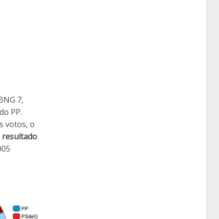
 BNG 7,
do PP.
s votos, o
 resultado
005