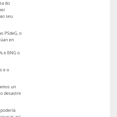
za do
ber
 ao seu
ao PSdeG, o
núan en
4% e BNG o
s e o
iamos un
 o desastre
 podería
cousas así,