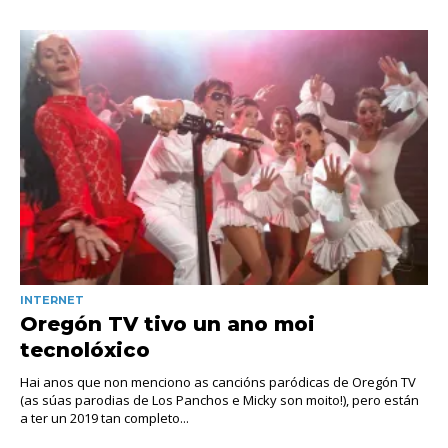
INTERNET
Oregón TV tivo un ano moi
tecnolóxico
Hai anos que non menciono as cancións paródicas de Oregón TV
(as súas parodias de Los Panchos e Micky son moito!), pero están
a ter un 2019 tan completo...