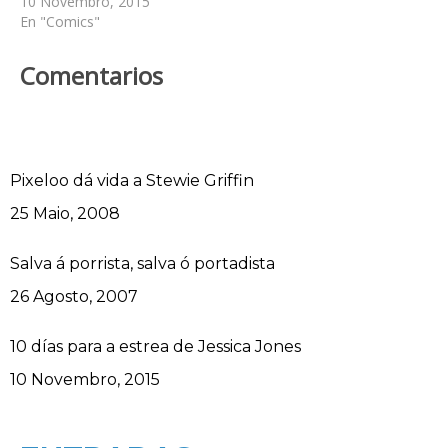
10 Novembro, 2015
En "Comics"
Comentarios
Pixeloo dá vida a Stewie Griffin
Data
25 Maio, 2008
Salva á porrista, salva ó portadista
Data
26 Agosto, 2007
10 días para a estrea de Jessica Jones
Data
10 Novembro, 2015