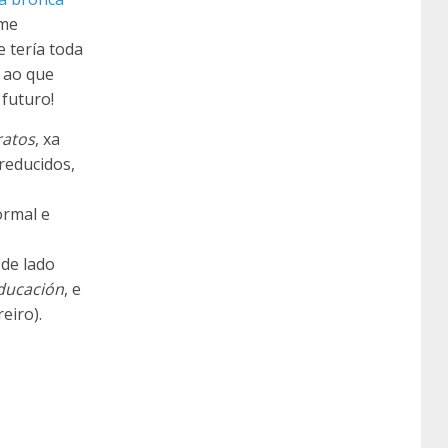
 me
 tería toda
a ao que
 futuro!
ratos
, xa
reducidos,
ormal e
 de lado
ducación
, e
eiro).