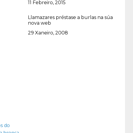
Data
11 Febreiro, 2015
Llamazares préstase a burlas na súa
nova web
Data
29 Xaneiro, 2008
os do
la bronca