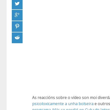
As reaccións sobre o vídeo son moi diver
psicoloxicamente a unha bolseira
e outro
programa
Más se perdió en Cuba
de Inte