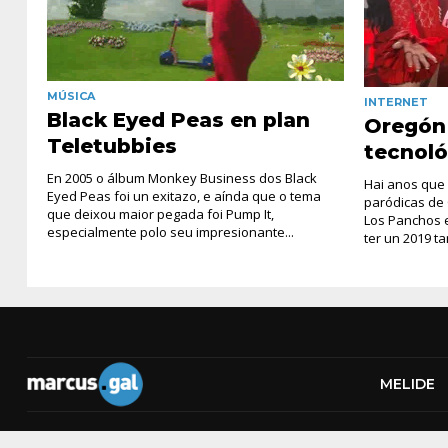
MÚSICA
INTERNET
Black Eyed Peas en plan
Oregón 
Teletubbies
tecnoló
En 2005 o álbum Monkey Business dos Black
Hai anos que
Eyed Peas foi un exitazo, e aínda que o tema
paródicas de
que deixou maior pegada foi Pump It,
Los Panchos e
especialmente polo seu impresionante...
ter un 2019 ta
MELIDE