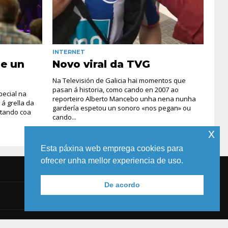
INTERNET
se un
Novo viral da TVG
Na Televisión de Galicia hai momentos que
pasan á historia, como cando en 2007 ao
pecial na
reporteiro Alberto Mancebo unha nena nunha
 á grella da
gardería espetou un sonoro «nos pegan» ou
ntando coa
cando...
x
Esta páxina web emprega cookies para
ofrecer unha mellor experiencia de uso.
De acordo