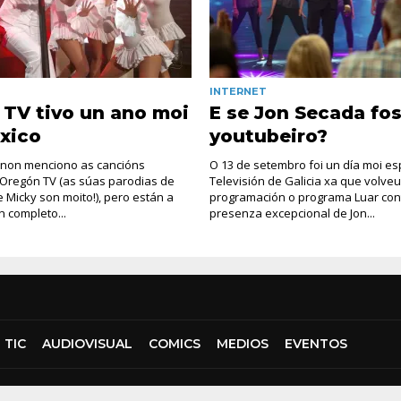
INTERNET
TV tivo un ano moi
E se Jon Secada fo
xico
youtubeiro?
 non menciono as cancións
O 13 de setembro foi un día moi es
 Oregón TV (as súas parodias de
Televisión de Galicia xa que volveu
 Micky son moito!), pero están a
programación o programa Luar co
n completo...
presenza excepcional de Jon...
TIC
AUDIOVISUAL
COMICS
MEDIOS
EVENTOS