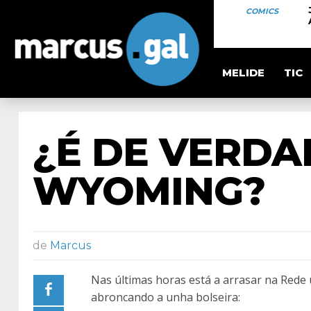
COMICS
MELIDE
TIC
¿É DE VERDA
WYOMING?
de
Marcus
Nas últimas horas está a arrasar na Rede
abroncando a unha bolseira: