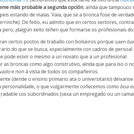
eme máis probable a segunda opción
, aínda que tampouco
is estando de malas. Vaia, que se a bronca fose de verdade
rrinche). De feito, eu admito que en certos sectores, contr
 pero, ¡dalgún xeito teñen que formarse os profesionais do
an certos postos de traballo con bolseiros porque
saen ba
ario do que se busca, especialmente con cadros de persoal 
se pode esixir o mesmo a un novato que a un profesional
r as broncas como algo construtivo, aínda que para iso o n
ivado
e non á vista de todos os compañeiros.
ente (dende o ensino primario ata o universitario) déixanse
da personalidade, o que vulgarmente coñecemos como
boa e
sagradable cos subordinados (sexa un empregado ou un camar