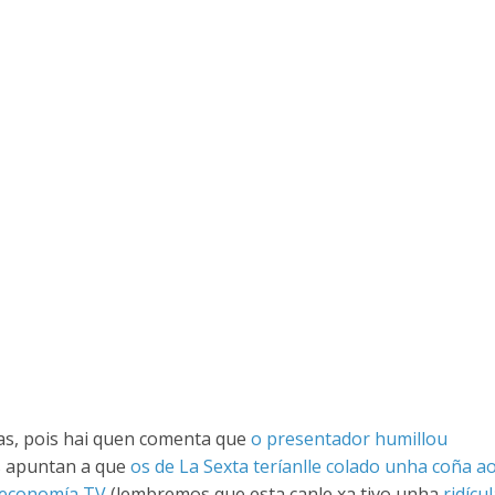
das, pois hai quen comenta que
o presentador humillou
s apuntan a que
os de La Sexta teríanlle colado unha coña a
reconomía TV
(lembremos que esta canle xa tivo unha
ridícu