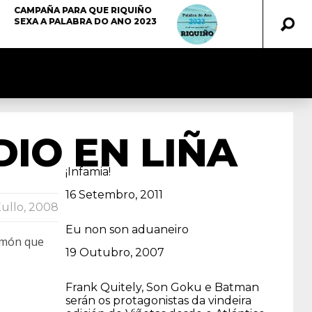
CAMPAÑA PARA QUE RIQUIÑO
SEXA A PALABRA DO ANO 2023
DIO EN LIÑA
¡Infamia!
Data
16 Setembro, 2011
Xullo, 2008
Eu non son aduaneiro
amón que
Data
19 Outubro, 2007
Frank Quitely, Son Goku e Batman
serán os protagonistas da vindeira