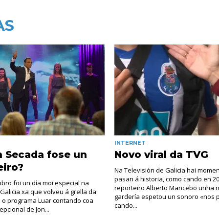
AS
INTERNET
n Secada fose un
Novo viral da TVG
eiro?
Na Televisión de Galicia hai mome
pasan á historia, como cando en 2
bro foi un día moi especial na
reporteiro Alberto Mancebo unha
 Galicia xa que volveu á grella da
gardería espetou un sonoro «nos 
 o programa Luar contando coa
cando...
pcional de Jon...