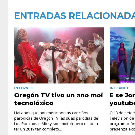
ENTRADAS RELACIONAD
INTERNET
INTERNET
Oregón TV tivo un ano moi
E se Jo
tecnolóxico
youtub
Hai anos que non menciono as cancións
O 13 de setem
paródicas de Oregón TV (as súas parodias de
Televisión de
Los Panchos e Micky son moito!), pero están a
programación
ter un 2019 tan completo...
presenza exce