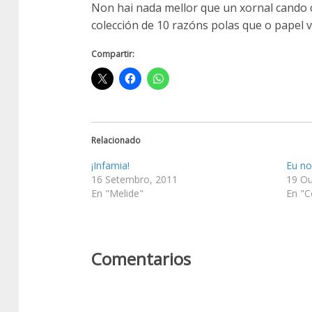
Non hai nada mellor que un xornal cando 
colección de 10 razóns polas que o papel v
Compartir:
Relacionado
¡Infamia!
Eu no
16 Setembro, 2011
19 Ou
En "Melide"
En "C
Comentarios