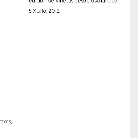
edición de Viñetas desde o Atlántico
Data
5 Xullo, 2012
taxes,