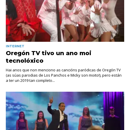
INTERNET
Oregón TV tivo un ano moi
tecnolóxico
Hai anos que non menciono as cancións paródicas de Oregón TV
(as súas parodias de Los Panchos e Micky son moito!), pero están
a ter un 2019 tan completo...