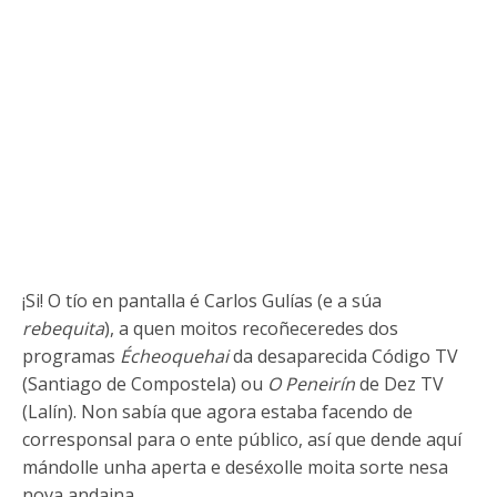
¡Si! O tío en pantalla é Carlos Gulías (e a súa
rebequita
), a quen moitos recoñeceredes dos
programas
Écheoquehai
da desaparecida Código TV
(Santiago de Compostela) ou
O Peneirín
de Dez TV
(Lalín). Non sabía que agora estaba facendo de
corresponsal para o ente público, así que dende aquí
mándolle unha aperta e deséxolle moita sorte nesa
nova andaina.