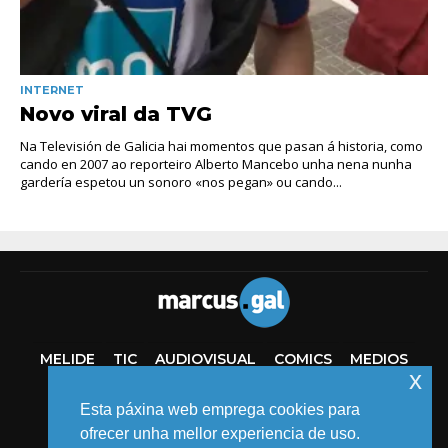
INTERNET
Novo viral da TVG
Na Televisión de Galicia hai momentos que pasan á historia, como
cando en 2007 ao reporteiro Alberto Mancebo unha nena nunha
gardería espetou un sonoro «nos pegan» ou cando...
MELIDE
TIC
AUDIOVISUAL
COMICS
MEDIOS
x
EVENTOS
Esta páxina web emprega cookies para
ofrecer unha mellor experiencia de uso.