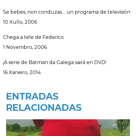
Se bebes, non conduzas… un programa de televisión
Data
10 Xullo, 2006
Chega a tele de Federico
Data
1 Novembro, 2006
¡A serie de Batman da Galega sairá en DVD!
Data
16 Xaneiro, 2014
ENTRADAS
RELACIONADAS