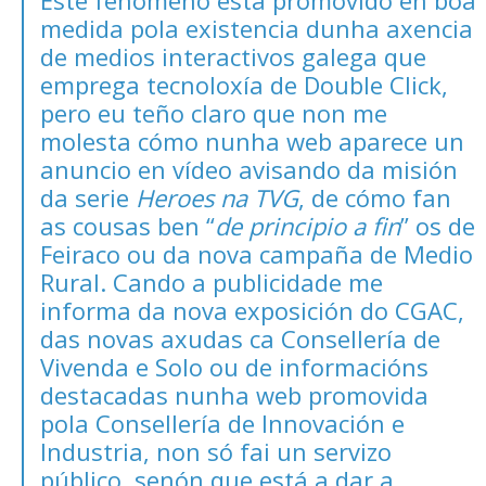
medida pola existencia dunha
axencia
de medios interactivos galega
que
emprega tecnoloxía de
Double Click
,
pero eu teño claro que non me
molesta cómo nunha web aparece un
anuncio en vídeo avisando da misión
da serie
Heroes na TVG
, de cómo fan
as cousas ben “
de principio a fin
”
os de
Feiraco
ou da
nova campaña de Medio
Rural
. Cando a publicidade me
informa da nova exposición do
CGAC
,
das
novas axudas ca Consellería de
Vivenda e Solo
ou de
informacións
destacadas nunha web promovida
pola Consellería de Innovación e
Industria
, non só fai un servizo
público, senón que está a dar a