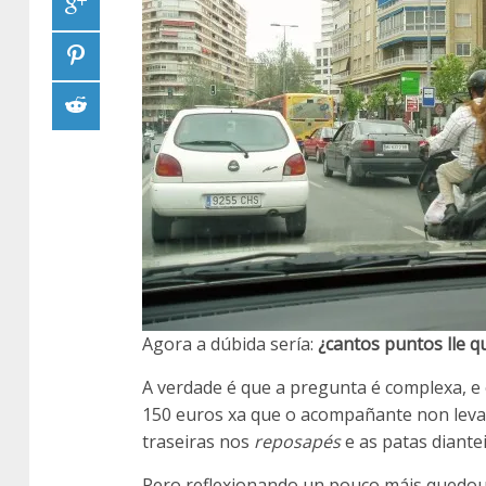
Agora a dúbida sería:
¿cantos puntos lle qu
A verdade é que a pregunta é complexa, e 
150 euros xa que o acompañante non lev
traseiras nos
reposapés
e as patas diante
Pero reflexionando un pouco máis quedoum