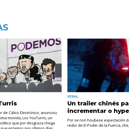
AS
XERAL
urris
Un trailer chinés pa
incrementar o hype
or de Cálico Electrónico, anunciou
tima movida, Los YouTurris, un
Por se non houbese expectación 
olítico que por desgraza chega
redor de El Poder de la Fuerza, cheg
a que estamos nos últimos días...