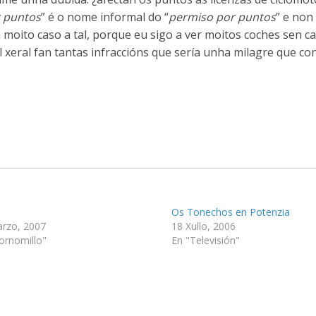
r puntos
” é o nome informal do “
permiso por puntos
” e non
 moito caso a tal, porque eu sigo a ver moitos coches sen c
l xeral fan tantas infraccións que sería unha milagre que c
Os Tonechos en Potenzia
rzo, 2007
18 Xullo, 2006
ornomillo"
En "Televisión"