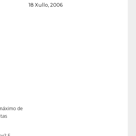
Data
18 Xullo, 2006
 máximo de
tas
or? E