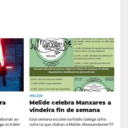
MELIDE
ra
Melide celebra Manxares a
vindeira fin de semana
dabondo ao
Esta semana escoitei na Radio Galega unha
a un tráiler
cuña na que citaban a Melide. Maaaandeeee?!?!