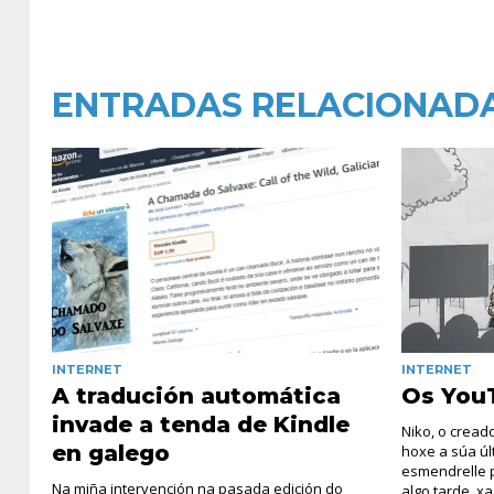
ENTRADAS RELACIONAD
INTERNET
INTERNET
A tradución automática
Os YouT
invade a tenda de Kindle
Niko, o cread
en galego
hoxe a súa úl
esmendrelle p
Na miña intervención na pasada edición do
algo tarde, x