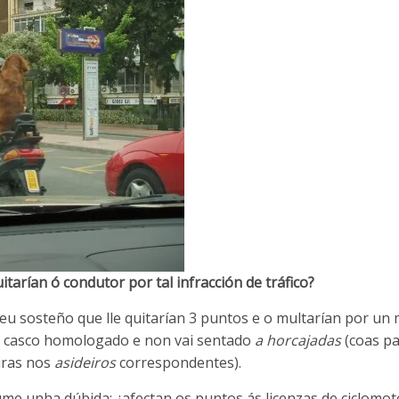
itarían ó condutor por tal infracción de tráfico?
eu sosteño que lle quitarían 3 puntos e o multarían por un
a casco homologado e non vai sentado
a horcajadas
(coas pa
iras nos
asideiros
correspondentes).
e unha dúbida: ¿afectan os puntos ás licenzas de ciclomot