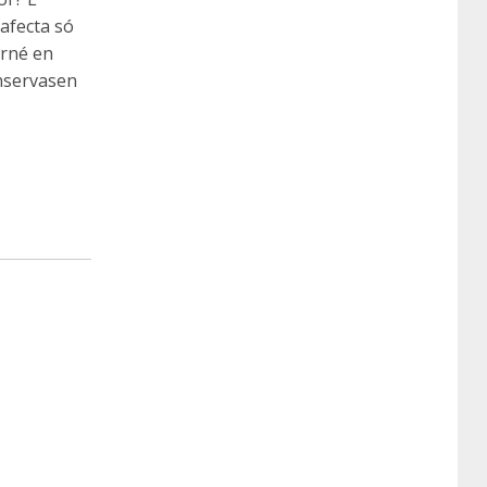
 afecta só
arné en
onservasen