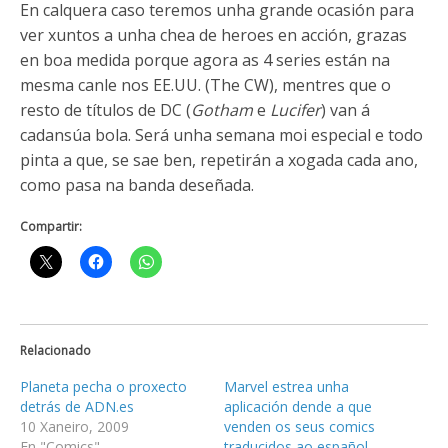
En calquera caso teremos unha grande ocasión para
ver xuntos a unha chea de heroes en acción, grazas
en boa medida porque agora as 4 series están na
mesma canle nos EE.UU. (The CW), mentres que o
resto de títulos de DC (
Gotham
e
Lucifer
) van á
cadansúa bola. Será unha semana moi especial e todo
pinta a que, se sae ben, repetirán a xogada cada ano,
como pasa na banda deseñada.
Compartir:
Relacionado
Planeta pecha o proxecto
Marvel estrea unha
detrás de ADN.es
aplicación dende a que
10 Xaneiro, 2009
venden os seus comics
En "Comics"
traducidos ao español