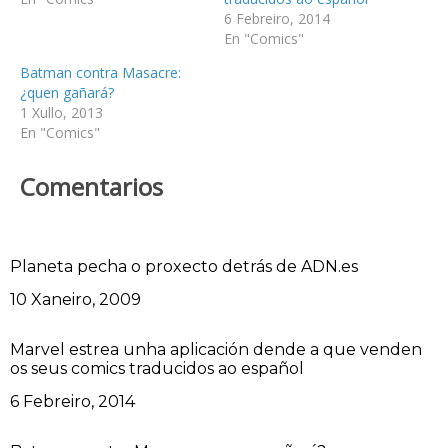
6 Febreiro, 2014
En "Comics"
Batman contra Masacre:
¿quen gañará?
1 Xullo, 2013
En "Comics"
Comentarios
Planeta pecha o proxecto detrás de ADN.es
Data
10 Xaneiro, 2009
Marvel estrea unha aplicación dende a que venden
os seus comics traducidos ao español
Data
6 Febreiro, 2014