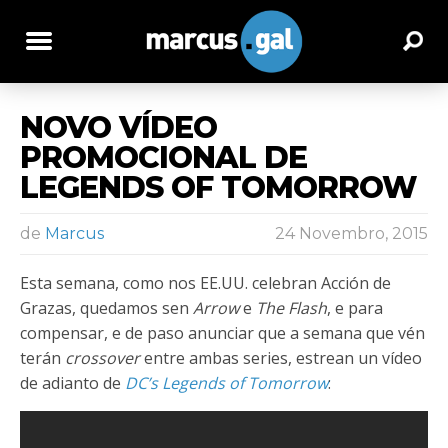
NOVO VÍDEO
PROMOCIONAL DE
LEGENDS OF TOMORROW
de
Marcus
24 Novembro, 2015
Esta semana, como nos EE.UU. celebran Acción de
Grazas, quedamos sen
Arrow
e
The Flash
, e para
compensar, e de paso anunciar que a semana que vén
terán
crossover
entre ambas series, estrean un vídeo
de adianto de
DC’s Legends of Tomorrow
: