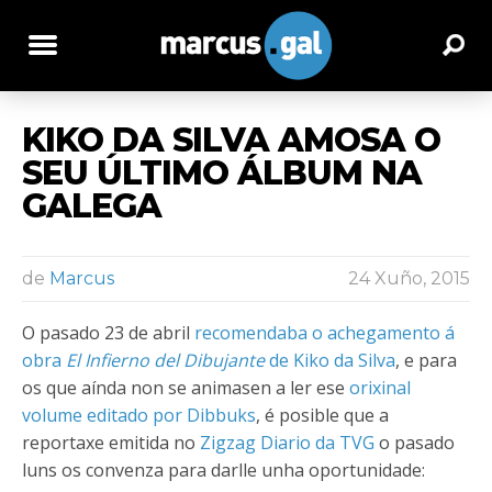
KIKO DA SILVA AMOSA O
SEU ÚLTIMO ÁLBUM NA
GALEGA
de
Marcus
24 Xuño, 2015
O pasado 23 de abril
recomendaba o achegamento á
obra
El Infierno del Dibujante
de Kiko da Silva
, e para
os que aínda non se animasen a ler ese
orixinal
volume editado por Dibbuks
, é posible que a
reportaxe emitida no
Zigzag Diario da TVG
o pasado
luns os convenza para darlle unha oportunidade: