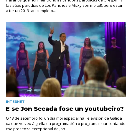
Hai anos que non menciono as cancións paródicas de Oregón TV
(as súas parodias de Los Panchos e Micky son moito!), pero están
a ter un 2019 tan completo...
INTERNET
E se Jon Secada fose un youtubeiro?
O 13 de setembro foi un día moi especial na Televisión de Galicia
xa que volveu á grella da programación o programa Luar contando
coa presenza excepcional de Jon...