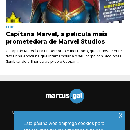
CINE
Capitana Marvel, a película máis
prometedora de Marvel Studios
O Capitán Marvel era un personaxe moi tópico, que curiosamente
tivo unha época na que intercambiaba o seu corpo con Rick Jones
(lembrando a Thor ou ao propio Capitán...
MELIDE
TIC
AUDIOVISUAL
COMICS
MEDIOS
x
EVENTOS
Esta páxina web emprega cookies para