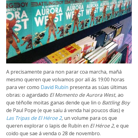
A precisamente para non parar coa marcha, mañá
mesmo queren que volvamos por alí ás 19:00 horas
para ver como
David Rubín
presenta as súas últimas
obras: o agardado
El Momento de Aurora West
, ao
que téñolle moitas ganas dende que lin o
Battling Boy
de Paul Pope (e que saíu á venda hai poucos días) e
Las Tripas de El Héroe 2
, un volume para os que
queren explorar o lapis de Rubín en
El Héroe 2
, e que
coido que sae á venda o 28 de novembro.