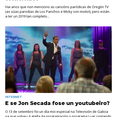
Hai anos que non menciono as cancións paródicas de Oregón TV
(as súas parodias de Los Panchos e Micky son moito!), pero están
a ter un 2019 tan completo...
INTERNET
E se Jon Secada fose un youtubeiro?
O 13 de setembro foi un día moi especial na Televisión de Galicia
xa que volveu á grella da programación o programa Luar contando