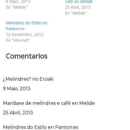
9 Maio, 2013
café en Melide
En "Melide"
25 Abril, 2013
En "Melide"
Melindres do Estilo en
Pantori.es
12 Novembro, 2012
En "Internet"
Comentarios
¿Melindres? no Eroski
Data
9 Maio, 2013
Maridaxe de melindres e café en Melide
Data
25 Abril, 2013
Melindres do Estilo en Pantori.es