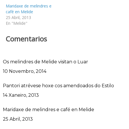
Maridaxe de melindres e
café en Melide
25 Abril, 2013
En "Melide"
Comentarios
Os melindres de Melide visitan o Luar
Data
10 Novembro, 2014
Pantori atrévese hoxe cos amendoados do Estilo
Data
14 Xaneiro, 2013
Maridaxe de melindres e café en Melide
Data
25 Abril, 2013