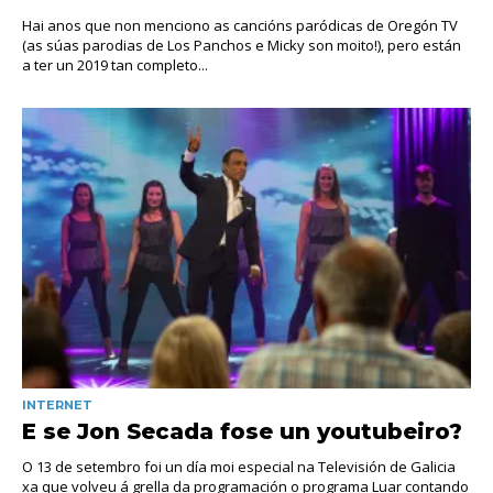
Hai anos que non menciono as cancións paródicas de Oregón TV
(as súas parodias de Los Panchos e Micky son moito!), pero están
a ter un 2019 tan completo...
INTERNET
E se Jon Secada fose un youtubeiro?
O 13 de setembro foi un día moi especial na Televisión de Galicia
xa que volveu á grella da programación o programa Luar contando