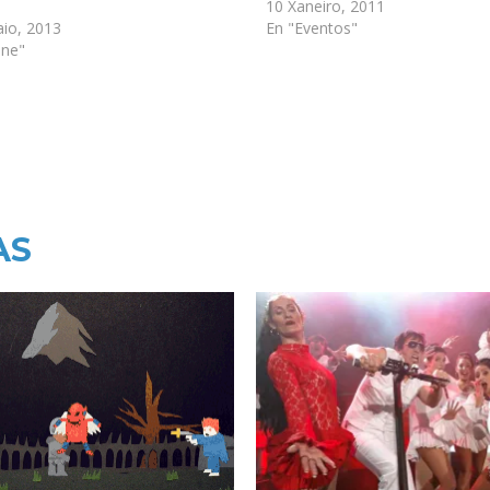
10 Xaneiro, 2011
io, 2013
En "Eventos"
ine"
AS