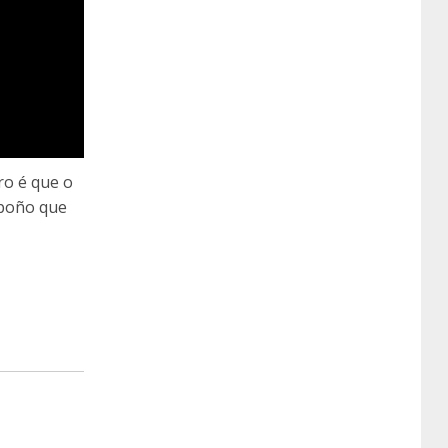
ro é que o
upoño que
o