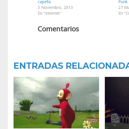
capella
Punk
5 Novembro, 2013
27 Ma
En "Internet"
En "C
Comentarios
ENTRADAS RELACIONAD