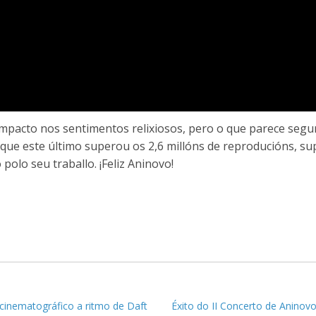
impacto nos sentimentos relixiosos, pero o que parece segu
que este último superou os 2,6 millóns de reproducións, s
lo seu traballo. ¡Feliz Aninovo!
 cinematográfico a ritmo de Daft
Éxito do II Concerto de Aninov