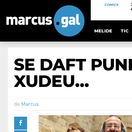
COMICS
MELIDE
TIC
SE DAFT PUN
XUDEU…
de
Marcus