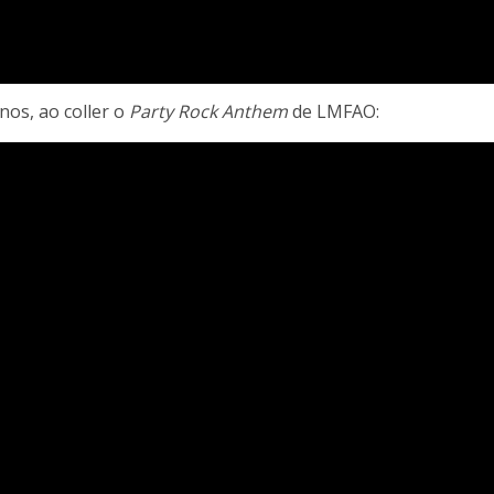
os, ao coller o
Party Rock Anthem
de LMFAO: