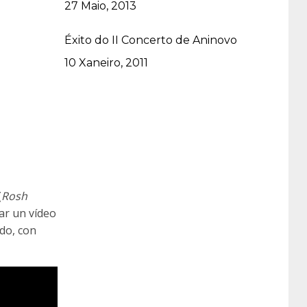
Data
27 Maio, 2013
Éxito do II Concerto de Aninovo
Data
10 Xaneiro, 2011
(
Rosh
ar un vídeo
ido, con