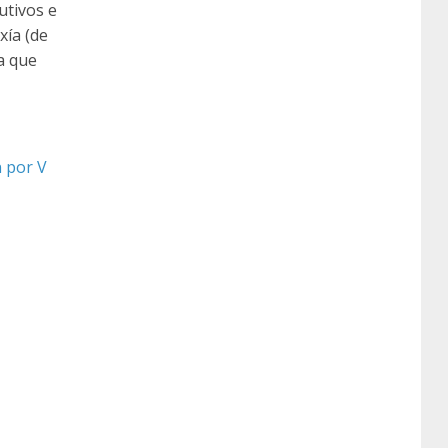
utivos e
xía (de
na que
 por V