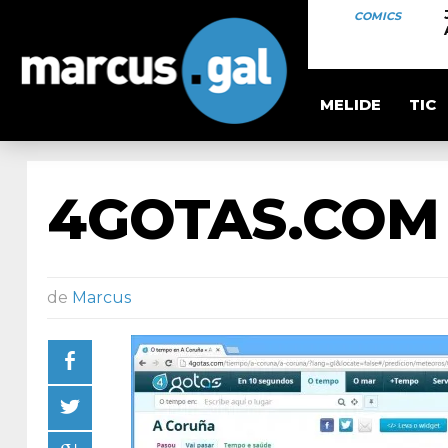
COMICS
MELIDE
TIC
4GOTAS.COM 
de
Marcus