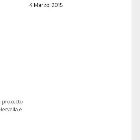
Data
4 Marzo, 2015
n proxecto
ervella e