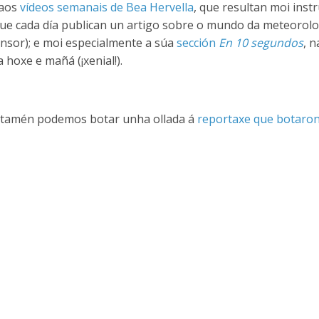
 aos
vídeos semanais de Bea Hervella
, que resultan moi instr
ue cada día publican un artigo sobre o mundo da meteorolo
ensor); e moi especialmente a súa
sección
En 10 segundos
, 
hoxe e mañá (¡xenial!).
o tamén podemos botar unha ollada á
reportaxe que botaron