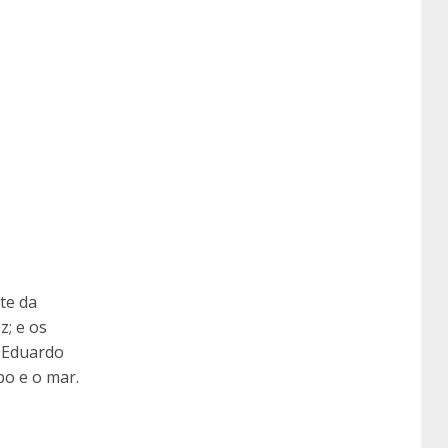
te da
z; e os
e Eduardo
po e o mar.