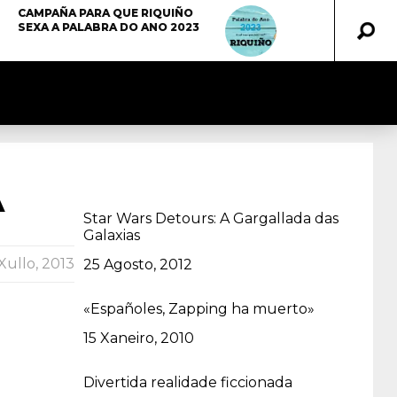
CAMPAÑA PARA QUE RIQUIÑO
SEXA A PALABRA DO ANO 2023
A
Star Wars Detours: A Gargallada das
Galaxias
Xullo, 2013
Data
25 Agosto, 2012
«Españoles, Zapping ha muerto»
Data
15 Xaneiro, 2010
Divertida realidade ficcionada