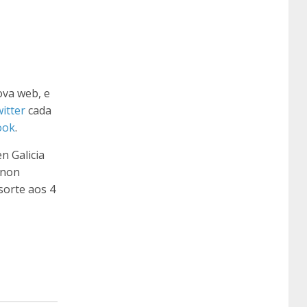
ova web, e
itter
cada
ook
.
n Galicia
 non
sorte aos 4