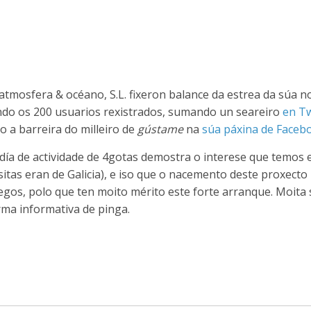
tmosfera & océano, S.L. fixeron balance da estrea da súa n
do os 200 usuarios rexistrados, sumando un seareiro
en Tw
o a barreira do milleiro de
gústame
na
súa páxina de Faceb
día de actividade de 4gotas demostra o interese que temos e
sitas eran de Galicia), e iso que o nacemento deste proxecto
gos, polo que ten moito mérito este forte arranque. Moita 
rma informativa de pinga.