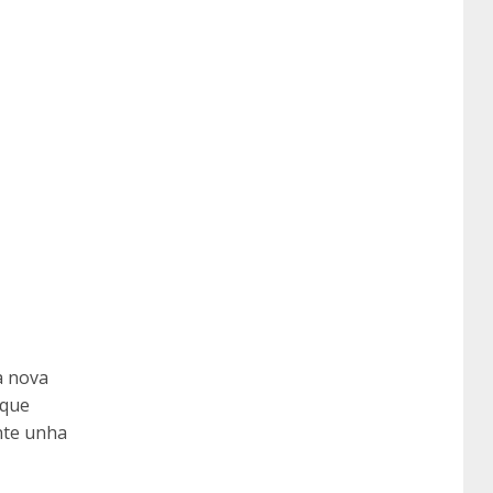
a nova
 que
nte unha