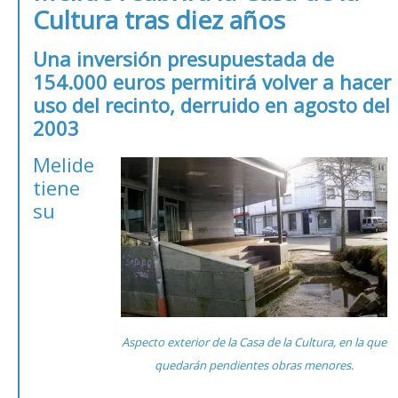
Cultura tras diez años
Una inversión presupuestada de
154.000 euros permitirá volver a hacer
uso del recinto, derruido en agosto del
2003
Melide
tiene
su
Aspecto exterior de la Casa de la Cultura, en la que
quedarán pendientes obras menores.