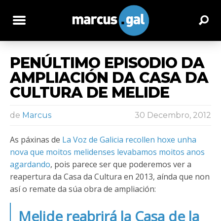
PENÚLTIMO EPISODIO DA
AMPLIACIÓN DA CASA DA
CULTURA DE MELIDE
de
Marcus
30 Decembro, 2012
As páxinas de
La Voz de Galicia recollen hoxe unha
nova que moitos melidenses levabamos moitos anos
agardando
, pois parece ser que poderemos ver a
reapertura da Casa da Cultura en 2013, aínda que non
así o remate da súa obra de ampliación
:
Melide reabrirá la Casa de la