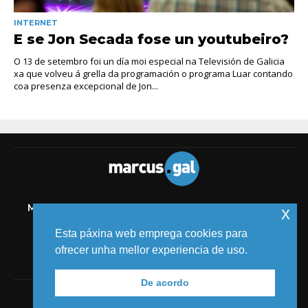
INTERNET
E se Jon Secada fose un youtubeiro?
O 13 de setembro foi un día moi especial na Televisión de Galicia
xa que volveu á grella da programación o programa Luar contando
coa presenza excepcional de Jon...
MELIDE
TIC
AUDIOVISUAL
COMICS
MEDIOS
x
EVENTOS
Esta páxina web emprega cookies para
ofrecer unha mellor experiencia de uso.
De acordo
© 2018 MARCUS FERNÁNDEZ