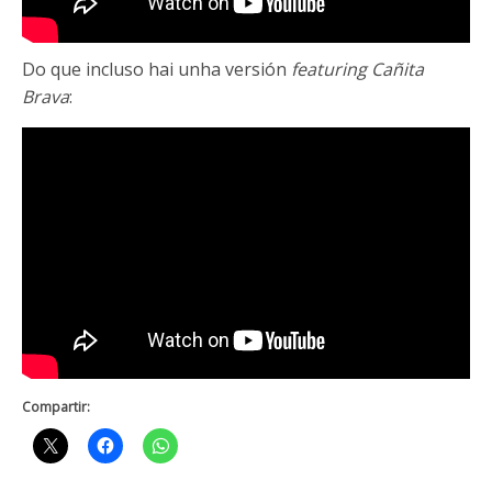
Do que incluso hai unha versión
featuring Cañita
Brava
:
Compartir: