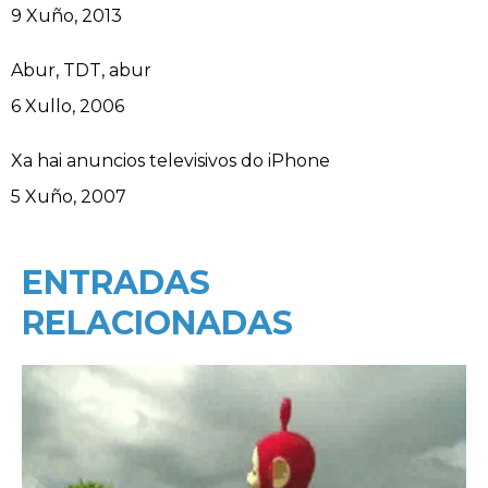
Data
9 Xuño, 2013
Abur, TDT, abur
Data
6 Xullo, 2006
Xa hai anuncios televisivos do iPhone
Data
5 Xuño, 2007
ENTRADAS
RELACIONADAS