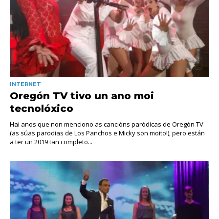
INTERNET
Oregón TV tivo un ano moi
tecnolóxico
Hai anos que non menciono as cancións paródicas de Oregón TV
(as súas parodias de Los Panchos e Micky son moito!), pero están
a ter un 2019 tan completo...