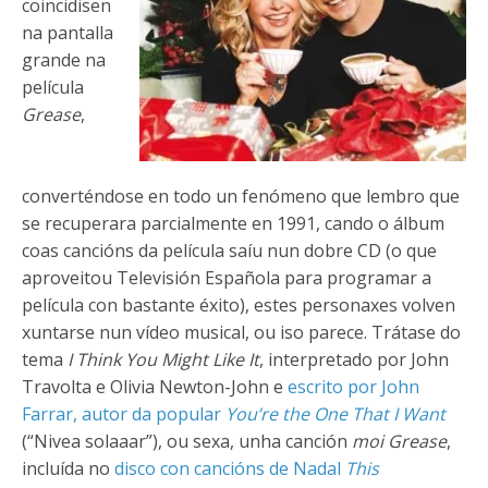
coincidisen
na pantalla
grande na
película
Grease
,
converténdose en todo un fenómeno que lembro que
se recuperara parcialmente en 1991, cando o álbum
coas cancións da película saíu nun dobre CD (o que
aproveitou Televisión Española para programar a
película con bastante éxito), estes personaxes volven
xuntarse nun vídeo musical, ou iso parece. Trátase do
tema
I Think You Might Like It
, interpretado por John
Travolta e Olivia Newton-John e
escrito por John
Farrar, autor da popular
You’re the One That I Want
(“Nivea solaaar”), ou sexa, unha canción
moi Grease
,
incluída no
disco con cancións de Nadal
This