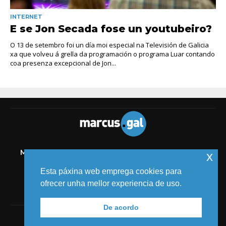
INTERNET
E se Jon Secada fose un youtubeiro?
O 13 de setembro foi un día moi especial na Televisión de Galicia
xa que volveu á grella da programación o programa Luar contando
coa presenza excepcional de Jon...
MELIDE
TIC
AUDIOVISUAL
COMICS
MEDIOS
x
EVENTOS
Esta páxina web emprega cookies para
ofrecer unha mellor experiencia de uso.
De acordo
© 2018 MARCUS FERNÁNDEZ