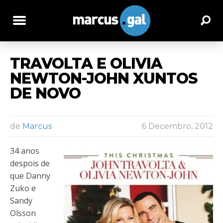
TRAVOLTA E OLIVIA
NEWTON-JOHN XUNTOS
DE NOVO
de
Marcus
6 Decembro, 2012
34 anos
despois de
que Danny
Zuko e
Sandy
Olsson