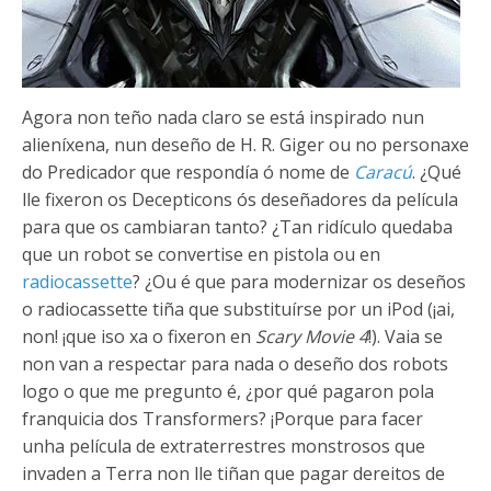
Agora non teño nada claro se está inspirado nun
alieníxena, nun deseño de H. R. Giger ou no personaxe
do Predicador que respondía ó nome de
Caracú
. ¿Qué
lle fixeron os Decepticons ós deseñadores da película
para que os cambiaran tanto? ¿Tan ridículo quedaba
que un robot se convertise en pistola ou en
radiocassette
? ¿Ou é que para modernizar os deseños
o radiocassette tiña que substituírse por un iPod (¡ai,
non! ¡que iso xa o fixeron en
Scary Movie 4
!). Vaia se
non van a respectar para nada o deseño dos robots
logo o que me pregunto é, ¿por qué pagaron pola
franquicia dos Transformers? ¡Porque para facer
unha película de extraterrestres monstrosos que
invaden a Terra non lle tiñan que pagar dereitos de