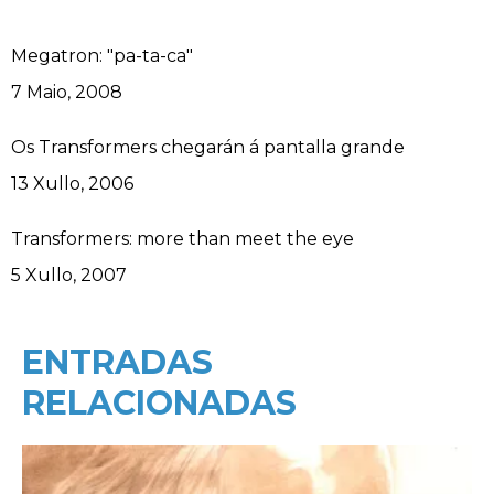
Megatron: "pa-ta-ca"
Data
7 Maio, 2008
Os Transformers chegarán á pantalla grande
Data
13 Xullo, 2006
Transformers: more than meet the eye
Data
5 Xullo, 2007
ENTRADAS
RELACIONADAS