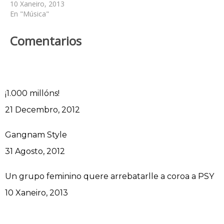
10 Xaneiro, 2013
En "Música"
Comentarios
¡1.000 millóns!
Data
21 Decembro, 2012
Gangnam Style
Data
31 Agosto, 2012
Un grupo feminino quere arrebatarlle a coroa a PSY
Data
10 Xaneiro, 2013