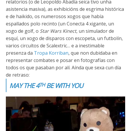
relatorios (o de Leopoldo Abadía seica tivo unha
asistencia masiva), as exhibicións de esgrima histórica
e de haikido, os numerosos xogos que había
espallados polo recinto (un Conecta 4 xigante, un
xogo de golf, o
Star Wars Kinect
, un simulador de
esquí, un xogo de disparos con escopeta, un futbolín,
varios circuítos de Scalextric… e a inestimable
presenza da
Tropa Korriban
, que non dubidaba en
representar combates e posar en fotografías con
todos os que pasaban por alí. Aínda que sexa cun día
de retraso:
MAY THE 4
BE WITH YOU
TH