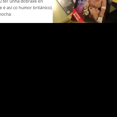
u ter unha dobraxe en
é así co humor británico).
nocha: