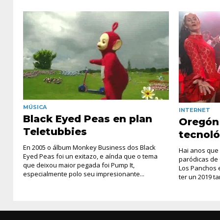
MÚSICA
INTERNET
Black Eyed Peas en plan
Oregón 
Teletubbies
tecnoló
En 2005 o álbum Monkey Business dos Black
Hai anos que
Eyed Peas foi un exitazo, e aínda que o tema
paródicas de
que deixou maior pegada foi Pump It,
Los Panchos e
especialmente polo seu impresionante...
ter un 2019 ta