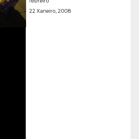
febreiro
Data
22 Xaneiro, 2008