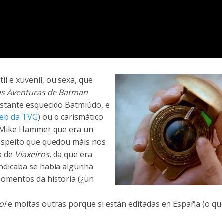
il e xuvenil, ou sexa, que
s Aventuras de Batman
astante esquecido Batmiúdo, e
web da TVG
) ou o carismático
Mike Hammer que era un
sospeito que quedou máis nos
a de
Viaxeiros
, da que era
ndicaba se había algunha
momentos da historia (¿un
o!
e moitas outras porque si están editadas en España (o que