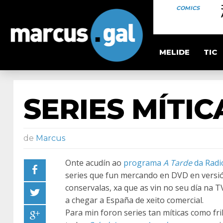
COMICS
MELIDE
TIC
SERIES MÍTIC
de
Marcus
Onte acudín ao
programa
A Tarde
da Radi
series que fun mercando en DVD en versió
conservalas, xa que as vin no seu día na 
a chegar a España de xeito comercial.
Para min foron series tan míticas como fri