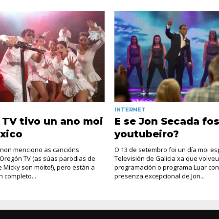
INTERNET
TV tivo un ano moi
E se Jon Secada fo
xico
youtubeiro?
 non menciono as cancións
O 13 de setembro foi un día moi es
 Oregón TV (as súas parodias de
Televisión de Galicia xa que volveu
 Micky son moito!), pero están a
programación o programa Luar co
n completo...
presenza excepcional de Jon...