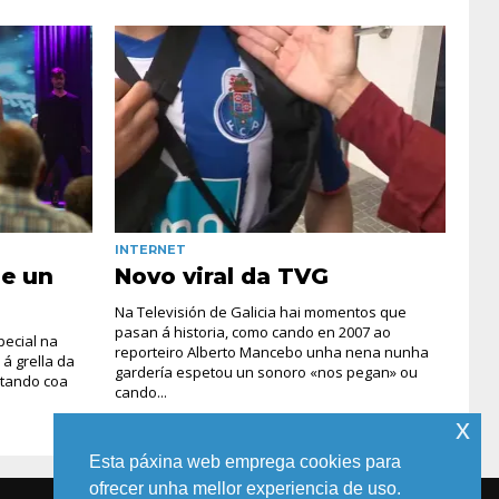
INTERNET
se un
Novo viral da TVG
Na Televisión de Galicia hai momentos que
pasan á historia, como cando en 2007 ao
pecial na
reporteiro Alberto Mancebo unha nena nunha
 á grella da
gardería espetou un sonoro «nos pegan» ou
ntando coa
cando...
x
Esta páxina web emprega cookies para
ofrecer unha mellor experiencia de uso.