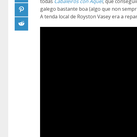
todas
Cabaleiros con Aquel
, que consegui
galego bastante boa (algo que non sempre 
A tenda local de Royston Vasey era a repa