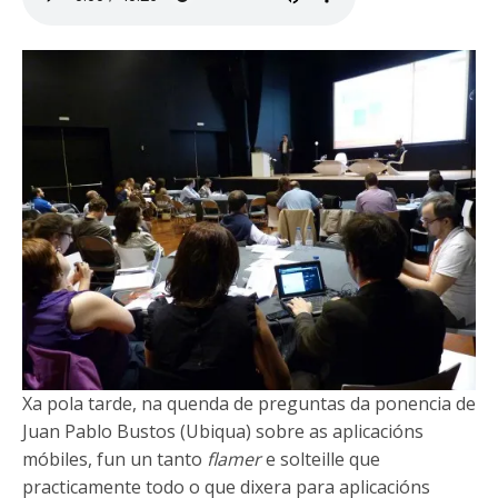
Xa pola tarde, na quenda de preguntas da ponencia de
Juan Pablo Bustos (Ubiqua) sobre as aplicacións
móbiles, fun un tanto
flamer
e solteille que
practicamente todo o que dixera para aplicacións