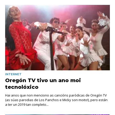
INTERNET
Oregón TV tivo un ano moi
tecnolóxico
Hai anos que non menciono as cancións paródicas de Oregón TV
(as súas parodias de Los Panchos e Micky son moito!), pero están
a ter un 2019 tan completo...