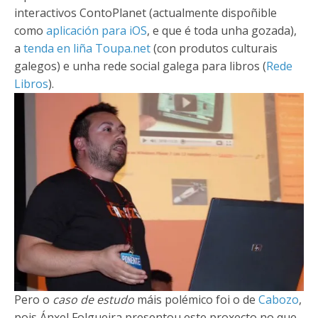
interactivos ContoPlanet (actualmente dispoñible
como
aplicación para iOS
, e que é toda unha gozada),
a
tenda en liña Toupa.net
(con produtos culturais
galegos) e unha rede social galega para libros (
Rede
Libros
).
Pero o
caso de estudo
máis polémico foi o de
Cabozo
,
pois Ánxel Folgueira presentou este proxecto no que