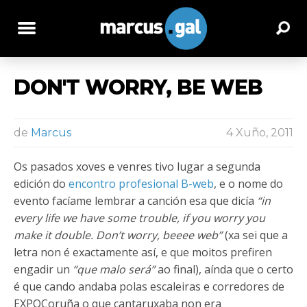
DON'T WORRY, BE WEB
de
Marcus
4 Xuño, 2011
Os pasados xoves e venres tivo lugar a segunda
edición do
encontro profesional B-web
, e o nome do
evento facíame lembrar a canción esa que dicía
“in
every life we have some trouble, if you worry you
make it double. Don’t worry, beeee web”
(xa sei que a
letra non é exactamente así, e que moitos prefiren
engadir un
“que malo será”
ao final), aínda que o certo
é que cando andaba polas escaleiras e corredores de
EXPOCoruña o que cantaruxaba non era