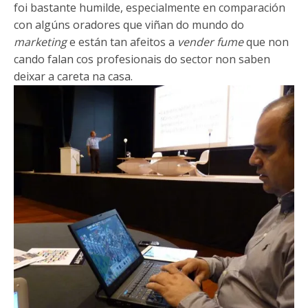
foi bastante humilde, especialmente en comparación
con algúns oradores que viñan do mundo do
marketing
e están tan afeitos a
vender fume
que non
cando falan cos profesionais do sector non saben
deixar a careta na casa.