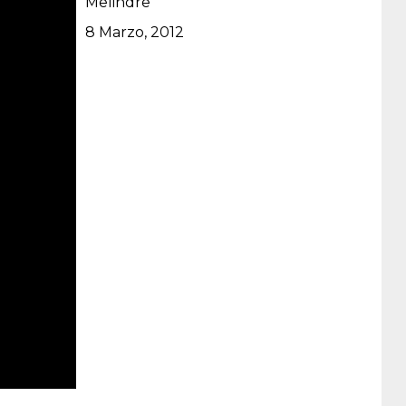
Melindre
Data
8 Marzo, 2012