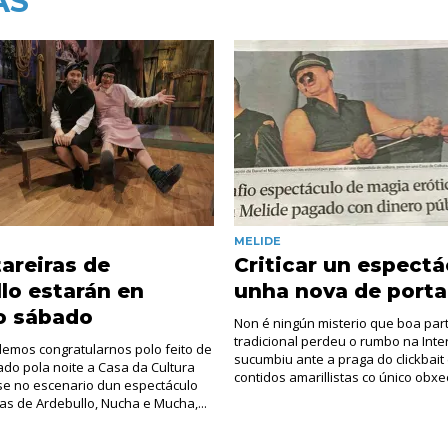
AS
MELIDE
areiras de
Criticar un espectá
lo estarán en
unha nova de porta
o sábado
Non é ningún misterio que boa par
tradicional perdeu o rumbo na Inte
emos congratularnos polo feito de
sucumbiu ante a praga do clickbait
do pola noite a Casa da Cultura
contidos amarillistas co único obxect
se no escenario dun espectáculo
as de Ardebullo, Nucha e Mucha,...