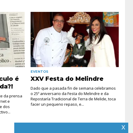
EVENTOS
culo é
XXV Festa do Melindre
da?!
Dado que a pasada fin de semana celebramos
o 25º aniversario da Festa do Melindre e da
te da prensa
Repostaría Tradicional de Terra de Melide, toca
rnet e
facer un pequeno repaso, e...
 e dos
ivo...
x