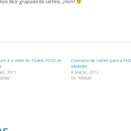
mos dicir
grapada
de carteis, ¿non?
luns é o mitin do PSdeG-PSOE en
Concurso de carteis para a Fes
e
Melindre
io, 2011
8 Marzo, 2012
elide"
En "Melide"