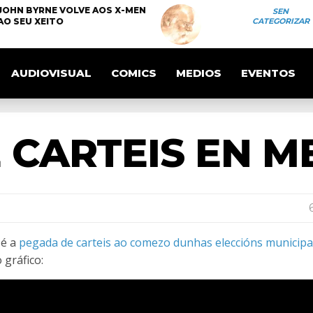
JOHN BYRNE VOLVE AOS X-MEN
SEN
AO SEU XEITO
CATEGORIZAR
AUDIOVISUAL
COMICS
MEDIOS
EVENTOS
 CARTEIS EN M
 é a
pegada de carteis ao comezo dunhas eleccións municipa
 gráfico: