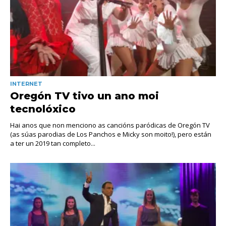
INTERNET
Oregón TV tivo un ano moi
tecnolóxico
Hai anos que non menciono as cancións paródicas de Oregón TV
(as súas parodias de Los Panchos e Micky son moito!), pero están
a ter un 2019 tan completo...