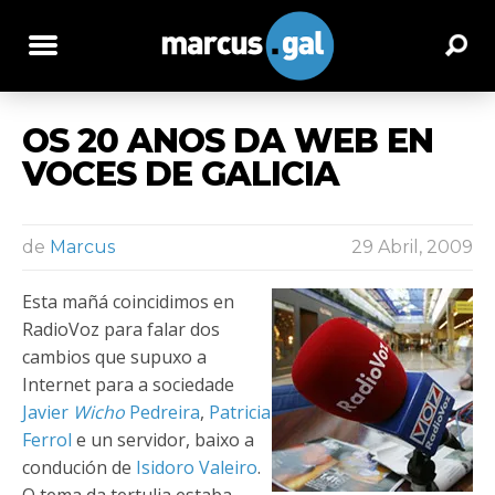
OS 20 ANOS DA WEB EN
VOCES DE GALICIA
de
Marcus
29 Abril, 2009
Esta mañá coincidimos en
RadioVoz para falar dos
cambios que supuxo a
Internet para a sociedade
Javier
Wicho
Pedreira
,
Patricia
Ferrol
e un servidor, baixo a
condución de
Isidoro Valeiro
.
O tema da tertulia estaba