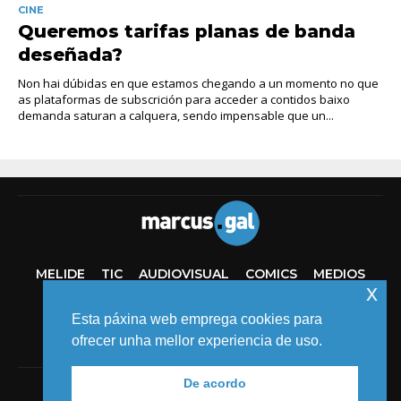
CINE
Queremos tarifas planas de banda
deseñada?
Non hai dúbidas en que estamos chegando a un momento no que
as plataformas de subscrición para acceder a contidos baixo
demanda saturan a calquera, sendo impensable que un...
MELIDE
TIC
AUDIOVISUAL
COMICS
MEDIOS
x
EVENTOS
Esta páxina web emprega cookies para
ofrecer unha mellor experiencia de uso.
De acordo
© 2018 MARCUS FERNÁNDEZ