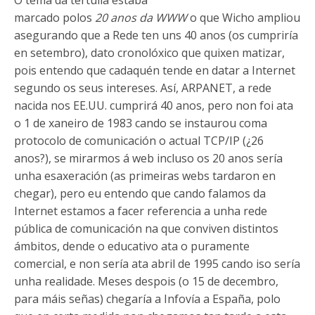
marcado polos
20 anos da WWW
o que Wicho ampliou
asegurando que a Rede ten uns 40 anos (os cumpriría
en setembro), dato cronolóxico que quixen matizar,
pois entendo que cadaquén tende en datar a Internet
segundo os seus intereses. Así, ARPANET, a rede
nacida nos EE.UU. cumprirá 40 anos, pero non foi ata
o 1 de xaneiro de 1983 cando se instaurou coma
protocolo de comunicación o actual TCP/IP (¿26
anos?), se mirarmos á web incluso os 20 anos sería
unha esaxeración (as primeiras webs tardaron en
chegar), pero eu entendo que cando falamos da
Internet estamos a facer referencia a unha rede
pública de comunicación na que conviven distintos
ámbitos, dende o educativo ata o puramente
comercial, e non sería ata abril de 1995 cando iso sería
unha realidade. Meses despois (o 15 de decembro,
para máis señas) chegaría a Infovía a España, polo