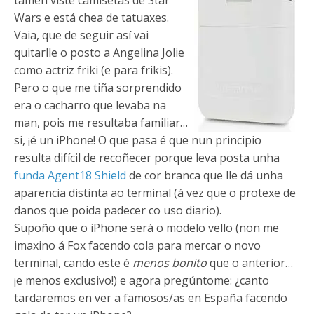
tamén viste camisetas de Star
Wars e está chea de tatuaxes.
Vaia, que de seguir así vai
quitarlle o posto a Angelina Jolie
como actriz friki (e para frikis).
Pero o que me tiña sorprendido
era o cacharro que levaba na
man, pois me resultaba familiar…
si, ¡é un iPhone! O que pasa é que nun principio
resulta difícil de recoñecer porque leva posta unha
funda Agent18 Shield
de cor branca que lle dá unha
aparencia distinta ao terminal (á vez que o protexe de
danos que poida padecer co uso diario).
Supoño que o iPhone será o modelo vello (non me
imaxino á Fox facendo cola para mercar o novo
terminal, cando este é
menos bonito
que o anterior…
¡e menos exclusivo!) e agora pregúntome: ¿canto
tardaremos en ver a famosos/as en España facendo