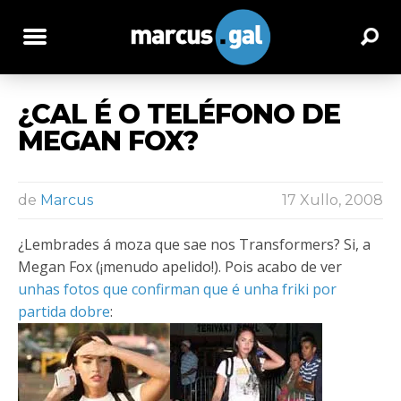
¿CAL É O TELÉFONO DE
MEGAN FOX?
de
Marcus
17 Xullo, 2008
¿Lembrades á moza que sae nos Transformers? Si, a
Megan Fox (¡menudo apelido!). Pois acabo de ver
unhas fotos que confirman que é unha friki por
partida dobre
: