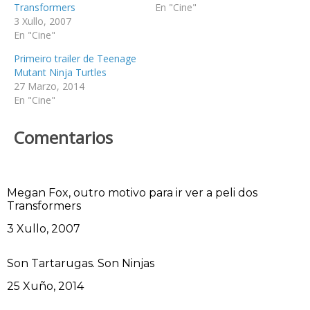
Transformers
En "Cine"
3 Xullo, 2007
En "Cine"
Primeiro trailer de Teenage
Mutant Ninja Turtles
27 Marzo, 2014
En "Cine"
Comentarios
Megan Fox, outro motivo para ir ver a peli dos
Transformers
Data
3 Xullo, 2007
Son Tartarugas. Son Ninjas
Data
25 Xuño, 2014