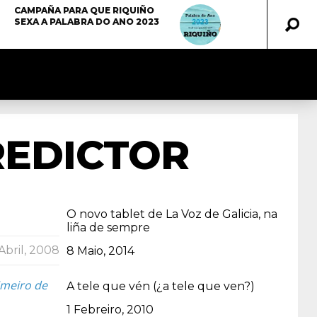
CAMPAÑA PARA QUE RIQUIÑO
SEXA A PALABRA DO ANO 2023
REDICTOR
O novo tablet de La Voz de Galicia, na
liña de sempre
 Abril, 2008
Data
8 Maio, 2014
imeiro de
A tele que vén (¿a tele que ven?)
Data
1 Febreiro, 2010