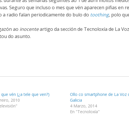
s: durante as semanas seguintes ao 1 de abril moitos medio
vas. Seguro que incluso o mes que vén aparecen pifias en re
a radio falan periodicamente do bulo do
toothing
, polo qu
igazón ao
inocente
artigo da sección de Tecnoloxía de La Voz
tou do asunto.
e que vén (¿a tele que ven?)
Ollo co smartphone de La Voz 
reiro, 2010
Galicia
elevisión"
4 Marzo, 2014
En "Tecnoloxía"