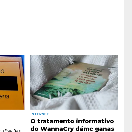
INTERNET
O tratamento informativo
do WannaCry dáme ganas
en España o