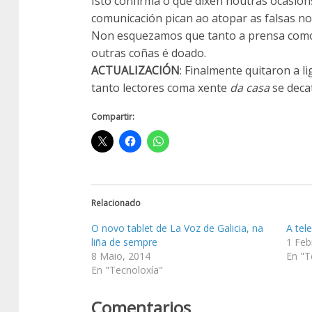
Isto confirma o que dixen noutras ocasión
comunicación pican ao atopar as falsas no
Non esquezamos que tanto a prensa como 
outras coñas é doado.
ACTUALIZACIÓN
: Finalmente quitaron a l
tanto lectores coma xente
da casa
se deca
Compartir:
Relacionado
O novo tablet de La Voz de Galicia, na
A tel
liña de sempre
1 Feb
8 Maio, 2014
En "T
En "Tecnoloxía"
Comentarios