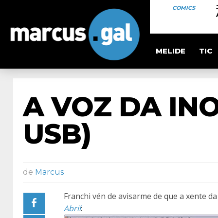
COMICS
MELIDE
TIC
A VOZ DA IN
USB)
de
Marcus
Franchi vén de avisarme de que a xente d
Abril
: