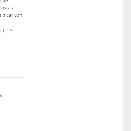
s de
vistas.
e picar con
, pois
de