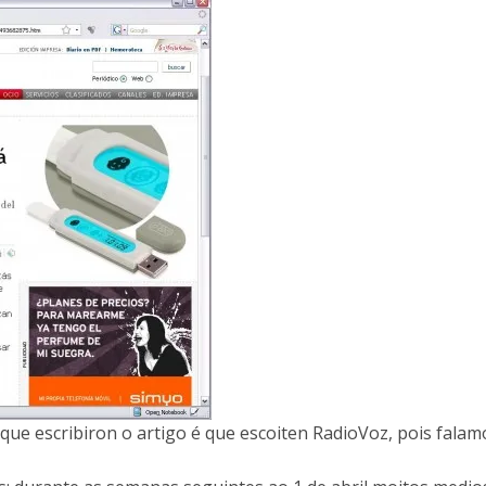
 que escribiron o artigo é que escoiten RadioVoz, pois fala