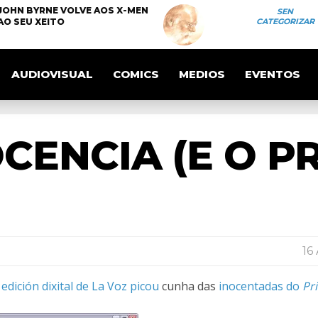
JOHN BYRNE VOLVE AOS X-MEN
SEN
AO SEU XEITO
CATEGORIZAR
AUDIOVISUAL
COMICS
MEDIOS
EVENTOS
OCENCIA (E O P
16
a
edición dixital de La Voz picou
cunha das
inocentadas do
Pr