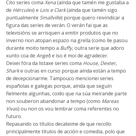
Cito series coma
Xena
(aínda que tamén me gustaba a
de
Hércules
) e
Lois e Clark
(aínda que tamén sigo
puntualmente
Smallville
) porque quero reivindicar a
figura das series de verán. O verán fai que as
televisións se arrisquen a emitir produtos que no
inverno non atopan espazo na grella (como lle pasou
durante moito tempo a
Buffy
, outra serie que adoro
xunto coa de
Angel
) e iso é moi de agradecer.
Deixei fóra da listaxe series coma
House
,
Dexter
,
Shark
e outras en curso porque aínda están a tempo
de decepcionarme. Tampouco mencionei series
españolas e galegas porque, aínda que seguín
fielmente algunhas, coido que na súa meirande parte
non souberon abandonar a tempo (como
Mareas
Vivas
) ou non os vou lembrar coma referentes no
futuro.
Repasando os títulos decateime de que recollo
principalmente títulos de acción e comedia, polo que