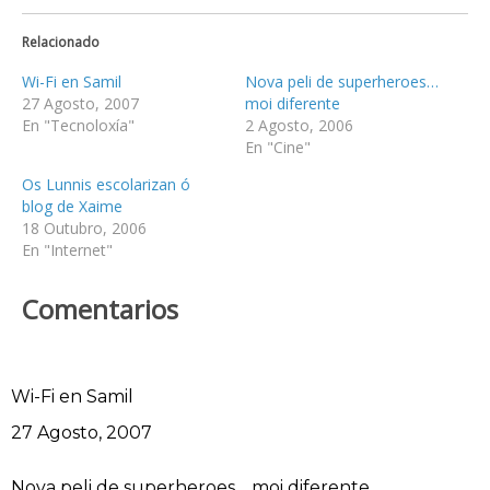
Relacionado
Wi-Fi en Samil
Nova peli de superheroes…
27 Agosto, 2007
moi diferente
En "Tecnoloxía"
2 Agosto, 2006
En "Cine"
Os Lunnis escolarizan ó
blog de Xaime
18 Outubro, 2006
En "Internet"
Comentarios
Wi-Fi en Samil
Data
27 Agosto, 2007
Nova peli de superheroes… moi diferente