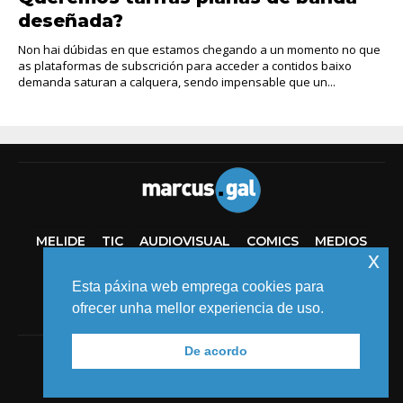
deseñada?
Non hai dúbidas en que estamos chegando a un momento no que
as plataformas de subscrición para acceder a contidos baixo
demanda saturan a calquera, sendo impensable que un...
MELIDE
TIC
AUDIOVISUAL
COMICS
MEDIOS
x
EVENTOS
Esta páxina web emprega cookies para
ofrecer unha mellor experiencia de uso.
De acordo
© 2018 MARCUS FERNÁNDEZ